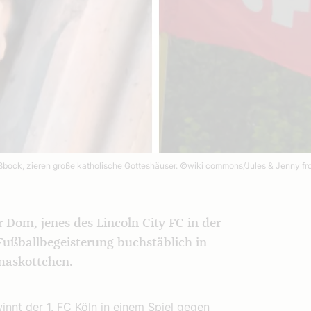
ßbock, zieren große katholische Gotteshäuser.
©wiki commons/Jules & Jenny fr
 Dom, jenes des Lincoln City FC in der
Fußballbegeisterung buchstäblich in
lmaskottchen.
innt der 1. FC Köln in einem Spiel gegen