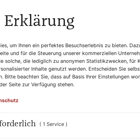
iner Kobolde auf die Erde geschickt haben,
 Wind nach Lincoln, genau vor den Eingang
 Erklärung
 hinein und begannen, dort allerlei Unfug
s, um Ihnen ein perfektes Besuchserlebnis zu bieten. Daz
 davon ab!“
Seite und für die Steuerung unserer kommerziellen Unterne
oln
e solche, die lediglich zu anonymen Statistikzwecken, für 
sonalisierter Inhalte genutzt werden. Entscheiden Sie selb
. Bitte beachten Sie, dass auf Basis Ihrer Einstellungen w
l und gebot ihnen, mit dem Schabernack
 der Seite zur Verfügung stehen.
r Kobolde frech. Daraufhin verwandelte der
eser Säule, wo er seither sitzen muss – als
nschutz
 Böse triumphieren wird. Die Geschichte
 rund um die Stadt ranken. Durchwegs
lub der Stadt, den kleinen Kobold zu seinem
forderlich
( 1 Service )
nschaft trägt auch den Spitznamen „The