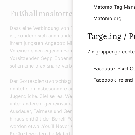
Matomo Tag Man
Fußballmaskottchen und Fußball
Matomo.org
Dass eine Verbindung von Fußball und Kirche mancheror
ist, sondern sich auch anders zeigen kann, beweist d
Targeting / 
ihrem jüngsten Angebot: Mit Blick auf die Fußball-Welt
Vereinen einen eigenen Behelf zur Gestaltung von Fuß
Zielgruppengerechte
Vorsitzenden Sepp Eppensteiner und Olympia-Kaplan J
sollen eine praxisnahe Verbindung von Sport und Glau
Facebook Pixel C
Facebook Ireland 
Der Gottesdienstvorschlag trägt den Titel „Spiel des 
richtet sich insbesondere an Fußballfans, Spielerinnen 
Jugendliche. Ziel sei es, Werte des Sports mit christli
unter anderem gemeinsame „Aufwärmübungen“ wie Knie
Ausdauer, Fairness und Gemeinschaft sowie Impulse zu
hinaus enthält der Behelf Fürbitten mit Fußballbezug 
werden etwa „Youʼll Never Walk Alone“, „An Tagen wie d
Ergänzt werden die Materialien durch kreative Gestal