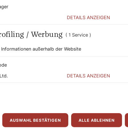
ager
-Gottesdienste
DETAILS ANZEIGEN
ts nicht nur dauerhaft in Stein gemeißelt
ie Diözesan- sportgemeinschaft (DSGÖ) mit
Profiling / Werbung
( 1 Service )
meisterschaft bietet sie Pfarren und
ball-Gottesdiensten an. Die vom DSGÖ-
 Informationen außerhalb der Website
ohannes Lackner erarbeiteten Unterlagen
ben ermöglichen.
ode
Ltd.
DETAILS ANZEIGEN
Lebens – mit Teamgeist und Fairplay“ und
und Spieler, Vereine, Familien sowie
chen Inhalten zu verbinden. Vorgesehen sind
beugen, Bibeltexte mit Bezügen zu
 Gottes Begleitung im Alltag. Darüber
und Vorschläge für passende Lieder. Genannt
iesen“ oder „Zeit, dass sich was dreht“.
AUSWAHL BESTÄTIGEN
ALLE ABLEHNEN
tungsideen wie einen WM-Fanbereich mit