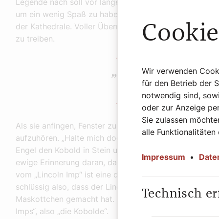
Legende nach soll vor langer Zeit der Teufel einige se
um ein wenig Spaß zu haben. Zwei von ihnen blies der
Cookie
der Kathedrale. Voller Übermut flogen sie in die Kirche
zu treiben.
Wir verwenden Cookie
„Halte mich doch
für den Betrieb der 
Kobold von Linc
notwendig sind, sowi
oder zur Anzeige per
Sie zulassen möchten
Als sie anfingen, Fenster zu zerbrechen, kam ein Enge
alle Funktionalitäten
aufzuhören. „Halte mich doch davon ab!“, rief einer de
Engel den Kobold in Stein und platzierte ihn an eben di
Impressum
•
Date
ewige Erinnerung daran, dass das Gute immer über das
vom „Lincoln Imp“ ist eine der bekanntesten, die sich
schlüssig also, dass der Lincoln City FC, der Fußballk
Technisch er
Maskottchen gemacht hat. Und nicht nur das: Die Man
Imps“, also „die Kobolde“.