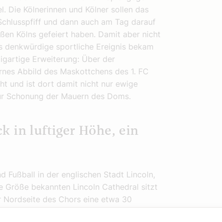
l. Die Kölnerinnen und Kölner sollen das
 Schlusspfiff und dann auch am Tag darauf
aßen Kölns gefeiert haben. Damit aber nicht
es denkwürdige sportliche Ereignis bekam
igartige Erweiterung: Über der
rnes Abbild des Maskottchens des 1. FC
t und ist dort damit nicht nur ewige
zur Schonung der Mauern des Doms.
 in luftiger Höhe, ein
 Fußball in der englischen Stadt Lincoln,
re Größe bekannten Lincoln Cathedral sitzt
r Nordseite des Chors eine etwa 30
„Lincoln Imp“, der Kobold von Lincoln. Der