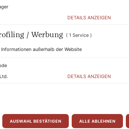
ager
DETAILS ANZEIGEN
Profiling / Werbung
( 1 Service )
 Informationen außerhalb der Website
ode
Ltd.
DETAILS ANZEIGEN
AUSWAHL BESTÄTIGEN
ALLE ABLEHNEN
0:00