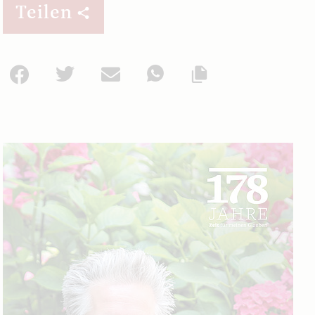
Teilen
Facebook
Twitter
Mail
WhatsApp
Url kopieren