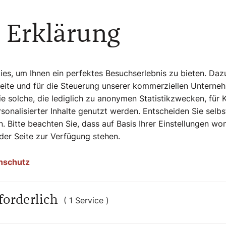
 Erklärung
ben
s, um Ihnen ein perfektes Besuchserlebnis zu bieten. Daz
ken
Seite und für die Steuerung unserer kommerziellen Unterne
er Honig
e solche, die lediglich zu anonymen Statistikzwecken, für 
Dinkelmehl
sonalisierter Inhalte genutzt werden. Entscheiden Sie selb
. Bitte beachten Sie, dass auf Basis Ihrer Einstellungen w
 der Seite zur Verfügung stehen.
t den Rosinen, den Nüssen, Äpfeln, Rum,
nschutz
enmischen und über Nacht ziehen lassen.
ckpulver und Salz zu einem Teig
chen formen. Bei 180 Grad zirka eineinviertel
forderlich
( 1 Service )