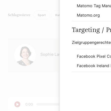
Matomo Tag Man
Matomo.org
Sport
Kulinarik
Podcast
Religion
Schlagwörter
Targeting / 
Autor:
Zielgruppengerechte
Sophie Lauringer
Facebook Pixel C
Facebook Ireland 
Abspielen
0:00