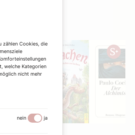
u zählen Cookies, die
hmensziele
Komforteinstellungen
st, welche Kategorien
omöglich nicht mehr
nein
ja
3. Juli 2025
|
Kunst und Kultur