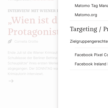
Matomo Tag Man
INTERVIEW MIT WIENER KRIMIAUTORIN
Matomo.org
„Wien ist die vierte
Targeting / 
Protagonistin“
Zielgruppengerechte
Cornelia Grotte
Ende Juli ist die Wiener Krimiautorin Mina Albich mit einer
Facebook Pixel C
Schulklasse der Berliner Bettina-von-Arnim-Schule die „Mord-
Schauplätze“ ihres ersten Werkes „Mexikoplatz“ in Wien
Facebook Ireland 
abgegangen. Der SONNTAG war mit dabei und hat die
Krimiautorin interviewt.
Weiterlesen