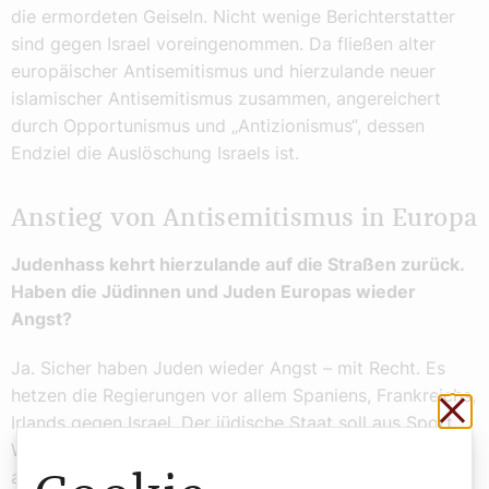
die ermordeten Geiseln. Nicht wenige Berichterstatter
sind gegen Israel voreingenommen. Da fließen alter
europäischer Antisemitismus und hierzulande neuer
islamischer Antisemitismus zusammen, angereichert
durch Opportunismus und „Antizionismus“, dessen
Endziel die Auslöschung Israels ist.
Anstieg von Antisemitismus in Europa
Judenhass kehrt hierzulande auf die Straßen zurück.
Haben die Jüdinnen und Juden Europas wieder
Angst?
Ja. Sicher haben Juden wieder Angst – mit Recht. Es
hetzen die Regierungen vor allem Spaniens, Frankreichs,
Sch
Irlands gegen Israel. Der jüdische Staat soll aus Sport,
Wissenschaft, ja sogar aus Schlagerwettbewerben
ausgeschlossen werden. Propagandistischer und