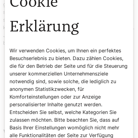
Cookie
gewalttätiger Antisemitismus bis hin zu Morden nehmen
sprunghaft zu. Viele jüdische Studenten, die sich als
solche zu erkennen geben oder die man „ermittelt“ hat,
Erklärung
können vor Angst nicht mehr die Vorlesungen besuchen.
Jüdische Lehrer werden bedroht, jüdische Schüler
bedroht und beleidigt.
Wir verwenden Cookies, um Ihnen ein perfektes
Besuchserlebnis zu bieten. Dazu zählen Cookies,
die für den Betrieb der Seite und für die Steuerung
unserer kommerziellen Unternehmensziele
Solidarität müsste ausnahmslos der
notwendig sind, sowie solche, die lediglich zu
Fall sein, wenn man Gottes Gebote,
anonymen Statistikzwecken, für
Komforteinstellungen oder zur Anzeige
etwa Mitleid, Nächstenliebe, befolgt.
personalisierter Inhalte genutzt werden.
Rafael Seligmann
Entscheiden Sie selbst, welche Kategorien Sie
zulassen möchten. Bitte beachten Sie, dass auf
Basis Ihrer Einstellungen womöglich nicht mehr
Wieder entflammten des
alle Funktionalitäten der Seite zur Verfügung