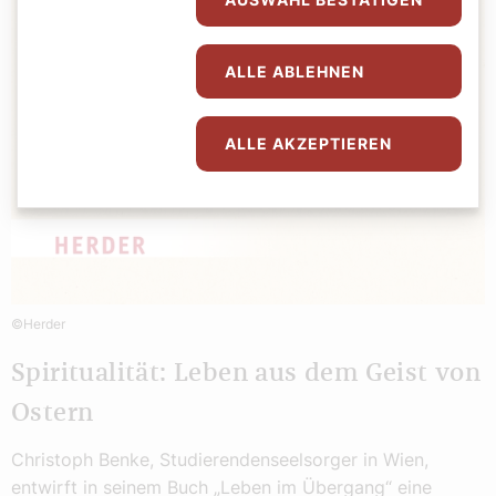
ALLE ABLEHNEN
ALLE AKZEPTIEREN
©Herder
Spiritualität: Leben aus dem Geist von
Ostern
Christoph Benke, Studierendenseelsorger in Wien,
entwirft in seinem Buch „Leben im Übergang“ eine