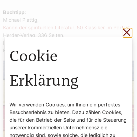
Buchtipp:
Michael Plattig,
Kanon der spirituellen Literatur. 50 Klassiker im Porträt
Sch
Herder-Verlag, 336 Seiten,
ISBN:978-3-451-39268-9,
EUR 24,70
Cookie
Erklärung
Wir verwenden Cookies, um Ihnen ein perfektes
Besuchserlebnis zu bieten. Dazu zählen Cookies,
die für den Betrieb der Seite und für die Steuerung
unserer kommerziellen Unternehmensziele
notwendig sind, sowie solche, die lediglich zu