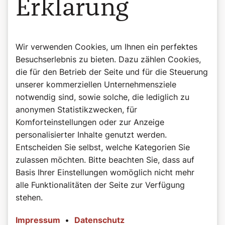
Erklärung
Wir verwenden Cookies, um Ihnen ein perfektes
Besuchserlebnis zu bieten. Dazu zählen Cookies,
die für den Betrieb der Seite und für die Steuerung
unserer kommerziellen Unternehmensziele
notwendig sind, sowie solche, die lediglich zu
anonymen Statistikzwecken, für
Komforteinstellungen oder zur Anzeige
personalisierter Inhalte genutzt werden.
©Wiener Domverlag
Entscheiden Sie selbst, welche Kategorien Sie
Buchtipp: Beten, Herr Pfarrer!
zulassen möchten. Bitte beachten Sie, dass auf
Weitere lustige Anekdoten finden Sie in "Beten, Herr
Basis Ihrer Einstellungen womöglich nicht mehr
Pfarrer!" von Bernadette Spitzer.
alle Funktionalitäten der Seite zur Verfügung
stehen.
Beten, Herr Pfarrer! – Anekdoten zwischen Alltag und
Altar. Von Bernadette Spitzer, 176 Seiten, ISBN: 978-3-
Impressum
•
Datenschutz
85351-332-3, EUR 27,00