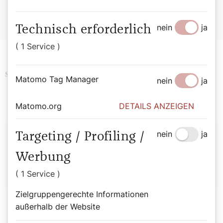
Hier geht es zur Buchbestellung
nein
ja
Technisch erforderlich
( 1 Service )
Religion
History
Schlagwörter
Matomo Tag Manager
nein
ja
Matomo.org
DETAILS ANZEIGEN
Autor:
nein
ja
Targeting / Profiling /
Bernadette Spitzer
Werbung
( 1 Service )
Zielgruppengerechte Informationen
außerhalb der Website