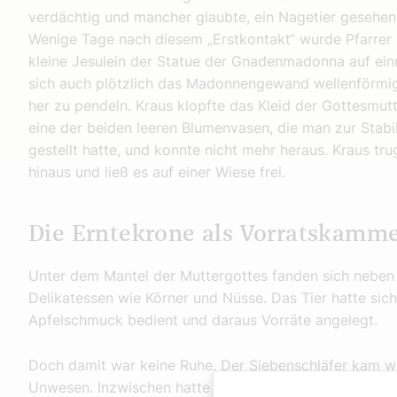
verdächtig und mancher glaubte, ein Nagetier gesehe
Wenige Tage nach diesem „Erstkontakt“ wurde Pfarrer H
kleine Jesulein der Statue der Gnadenmadonna auf ein
sich auch plötzlich das Madonnengewand wellenförmi
her zu pendeln. Kraus klopfte das Kleid der Gottesmutt
eine der beiden leeren Blumenvasen, die man zur Stabi
gestellt hatte, und konnte nicht mehr heraus. Kraus t
hinaus und ließ es auf einer Wiese frei.
Die Erntekrone als Vorratskamm
Unter dem Mantel der Muttergottes fanden sich neben
Delikatessen wie Körner und Nüsse. Das Tier hatte sic
Apfelschmuck bedient und daraus Vorräte angelegt.
Doch damit war keine Ruhe. Der Siebenschläfer kam wied
Unwesen. Inzwischen hatte sich der Pfarrer schlaugem