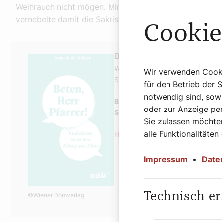
Weihrauch nicht mögen. Ministrant Michi produzierte
vernebelte damit die Sakristei. Mit Erfolg. Der Sieben
Cookie
Buchtipp: Beten, Herr Pfa
Weitere lustige Anekdoten finden 
Wir verwenden Cookie
Spitzer.
für den Betrieb der 
notwendig sind, sowi
Beten, Herr Pfarrer! – Anekdote
oder zur Anzeige per
Spitzer, 176 Seiten, ISBN: 978
Sie zulassen möchten
alle Funktionalitäten
Hier geht es zur Buchbestellung
Impressum
•
Date
Technisch er
©Wiener Domverlag