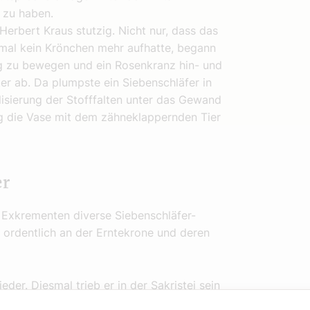
n zu haben.
erbert Kraus stutzig. Nicht nur, dass das
mal kein Krönchen mehr aufhatte, begann
g zu bewegen und ein Rosenkranz hin- und
er ab. Da plumpste ein Siebenschläfer in
lisierung der Stofffalten unter das Gewand
rug die Vase mit dem zähneklappernden Tier
er
 Exkrementen diverse Siebenschläfer-
h ordentlich an der Erntekrone und deren
er. Diesmal trieb er in der Sakristei sein
acht und wusste, dass diese Tiere