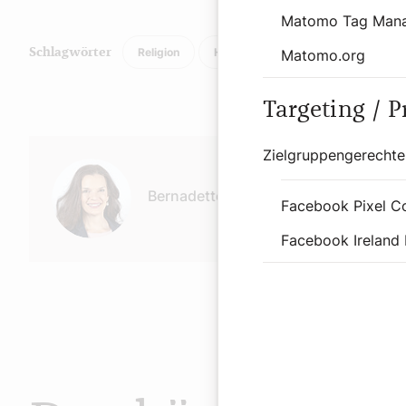
Matomo Tag Man
Religion
History
Matomo.org
Schlagwörter
Targeting / 
Autor:
Zielgruppengerechte
Bernadette Spitzer
Facebook Pixel C
Facebook Ireland 