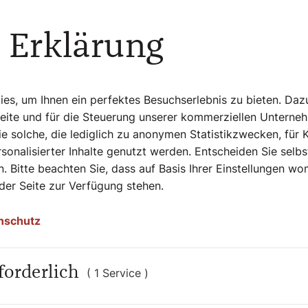
 deshalb gewaltige Weihrauchwolken und
schläfer ward nicht mehr gesehen.
 Erklärung
rrer!
Sie in "Beten, Herr Pfarrer!" von Bernadette
s, um Ihnen ein perfektes Besuchserlebnis zu bieten. Daz
Seite und für die Steuerung unserer kommerziellen Unterne
e solche, die lediglich zu anonymen Statistikzwecken, für 
n zwischen Alltag und Altar. Von Bernadette
sonalisierter Inhalte genutzt werden. Entscheiden Sie selb
-3-85351-332-3, EUR 27,00
. Bitte beachten Sie, dass auf Basis Ihrer Einstellungen w
 der Seite zur Verfügung stehen.
nschutz
forderlich
( 1 Service )