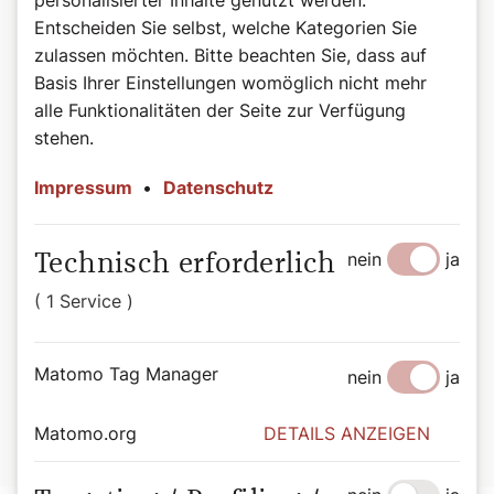
personalisierter Inhalte genutzt werden.
Entscheiden Sie selbst, welche Kategorien Sie
zulassen möchten. Bitte beachten Sie, dass auf
Basis Ihrer Einstellungen womöglich nicht mehr
alle Funktionalitäten der Seite zur Verfügung
stehen.
Impressum
•
Datenschutz
©Wiener Domverlag
Buchtipp: Beten, Herr Pfarrer!
nein
ja
Technisch erforderlich
Weitere lustige Anekdoten finden Sie in "Beten, Herr
Pfarrer!" von Bernadette Spitzer.
( 1 Service )
Beten, Herr Pfarrer! – Anekdoten zwischen Alltag und
Altar. Von Bernadette Spitzer, 176 Seiten, ISBN: 978-3-
Matomo Tag Manager
nein
ja
85351-332-3, EUR 27,00
Matomo.org
DETAILS ANZEIGEN
Hier geht es zur Buchbestellung