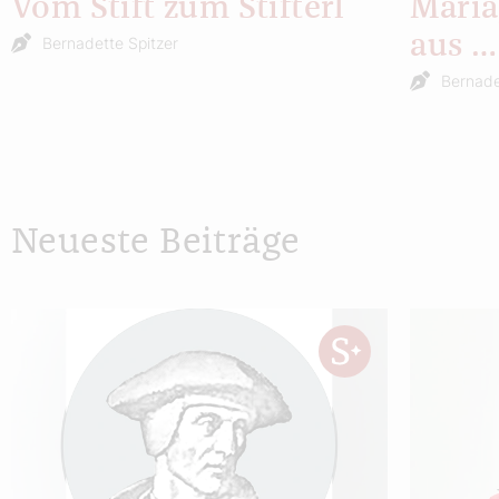
Vom Stift zum Stifterl
Maria
aus …
Bernadette Spitzer
Bernade
Neueste Beiträge