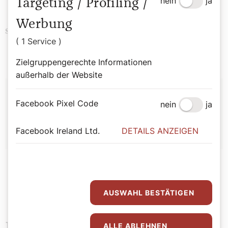
nein
ja
Targeting / Profiling /
Werbung
Religion
History
Schlagwörter
( 1 Service )
Zielgruppengerechte Informationen
außerhalb der Website
Autor:
Facebook Pixel Code
nein
ja
Bernadette Spitzer
Facebook Ireland Ltd.
DETAILS ANZEIGEN
AUSWAHL BESTÄTIGEN
ALLE ABLEHNEN