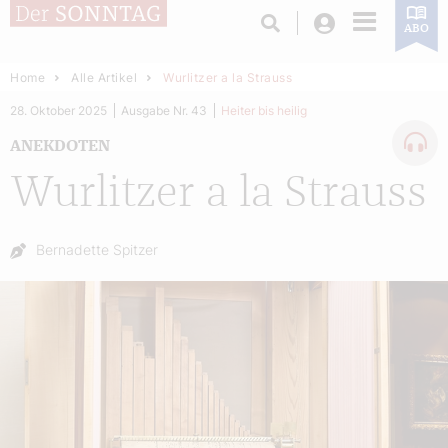
Login
ABO
Home
Alle Artikel
Wurlitzer a la Strauss
28. Oktober 2025
Ausgabe Nr. 43
Heiter bis heilig
ANEKDOTEN
Wurlitzer a la Strauss
Autor:
Bernadette Spitzer