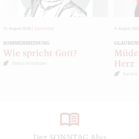
31. August 2026
|
Spiritualität
4. August 202
SOMMERMEINUNG
GLAUBEN
Wie spricht Gott?
Müde 
Herz
Stefan Kronthaler
Sandra 
Der SONNTAG Abo