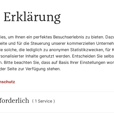
riester
 Erklärung
at im Konzilsdekret über den Dienst und
lkommene und ständige Enthaltsamkeit um
n empfohlen, in allen Jahrhunderten bis
s, um Ihnen ein perfektes Besuchserlebnis zu bieten. Daz
n und lobenswert geübt worden ist,
Seite und für die Steuerung unserer kommerziellen Unterne
mmer hoch eingeschätzt.“ Hat das Konzil
e solche, die lediglich zu anonymen Statistikzwecken, für 
sonalisierter Inhalte genutzt werden. Entscheiden Sie selb
. Bitte beachten Sie, dass auf Basis Ihrer Einstellungen w
enst und Leben der Priester zitierte
 der Seite zur Verfügung stehen.
n Kirche ist keineswegs die einzige
über die Ausbildung der Priester spricht
nschutz
adition des priesterlichen Zölibats“. Die
 (vergleiche Matthäus 19,12) auf die
tgemäße Erneuerung des Ordenslebens
forderlich
( 1 Service )
m des Himmelreiches willen als „überaus
ilsaussagen ist zu bedenken, dass im