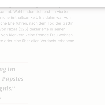
intergrund einer langen Tradition, die auch
ommt. Wohl finden sich erst im vierten
rliche Enthaltsamkeit. Bis dahin war von
dliche Ehe führen, nach dem Tod der Gattin
 von Nizäa (325) deklarierte in seinen
 von Klerikern keine fremde Frau wohnen
te oder eine über allen Verdacht erhabene
ung im
s Papstes
nis.“
er