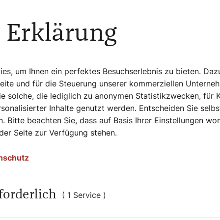
For Future"
 Erklärung
und Teilnahme der Religionsgemeinschaften
gung zu organisieren und dafür zu
ngsversammlung der Start für die
s, um Ihnen ein perfektes Besuchserlebnis zu bieten. Daz
tehen derzeit in mehreren Bundesländern
Seite und für die Steuerung unserer kommerziellen Unterne
eiermark.
e solche, die lediglich zu anonymen Statistikzwecken, für 
sonalisierter Inhalte genutzt werden. Entscheiden Sie selb
. Bitte beachten Sie, dass auf Basis Ihrer Einstellungen w
 der Seite zur Verfügung stehen.
st in unserer
wichtig."
nschutz
ast
forderlich
( 1 Service )
n