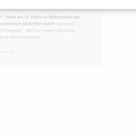
?“ steht am 12. März im Mittelpunkt der
ngszentrum Sankt Bernhard
(Domplatz 1,
es Friedens“, „Was tun gegen häusliche
freie Kommunikation“.
w.or.at