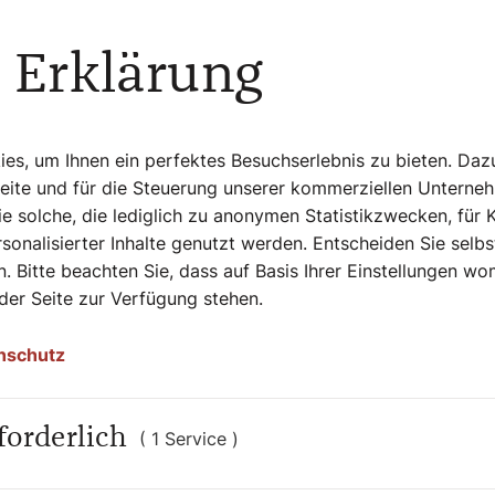
ichkeiten und Beispiele zu zeigen, wie
 Erklärung
wir einen Ort
s, um Ihnen ein perfektes Besuchserlebnis zu bieten. Daz
Menschen
Seite und für die Steuerung unserer kommerziellen Unterne
n können.“
e solche, die lediglich zu anonymen Statistikzwecken, für 
sonalisierter Inhalte genutzt werden. Entscheiden Sie selb
. Bitte beachten Sie, dass auf Basis Ihrer Einstellungen w
 der Seite zur Verfügung stehen.
teinigung
eden nicht retten kann, was kann im
nschutz
den? „Angesichts des oft empfundenen
aufzeigen, wieder zuversichtlich und
forderlich
inen bewirkt eine Veränderung in der
( 1 Service )
t heute unverzichtbar. Gerade als Christen
ieren.“