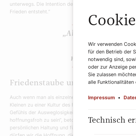
unterwegs. Die Intention des Abends ist es, durch Mögl
Frieden entsteht.“
Cookie
„Als Kirche wollen 
Wir verwenden Cookie
anbieten, wo 
für den Betrieb der 
miteinander rede
notwendig sind, sowi
oder zur Anzeige per
Sie zulassen möchten
alle Funktionalitäten
Friedenstaube und verhinderte S
Auch wenn man als einzelne Person den großen Weltfri
Impressum
•
Date
Kleinen zu einer Kultur des Friedens beigetragen wer
Gefühls der Ausweglosigkeit wollen wir Möglichkeiten 
Technisch er
hoffnungsfroh zu sein“, betont Löffler: „Frieden im Kle
persönlichen Haltung und führt zu Zuversicht. Diese is
dürfen wir die Hoffnung, die uns geschenkt ist, nie verl