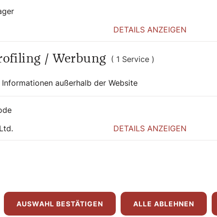
ager
DETAILS ANZEIGEN
bel bietet? Löffler: „Erstens die
Profiling / Werbung
( 1 Service )
en Flut. Diese kleine Taube ist die Erste,
t mit einem Zweig zurück und zeigt Noah:
 Informationen außerhalb der Website
der Zuversicht bildet sich der Regenbogen.
 euch.“ Zweitens verweist Löffler darauf,
ode
 (Johannesevangelium, Kapitel 8). „Indem
ihr selbst nicht im Einklang mit euch seid,
Ltd.
DETAILS ANZEIGEN
Schauen wir nach innen. Wenn wir ehrlich
ibt, was uns dazu bringt, mit anderen in
bst, dann wird es uns leichtfallen, unserem
AUSWAHL BESTÄTIGEN
ALLE ABLEHNEN