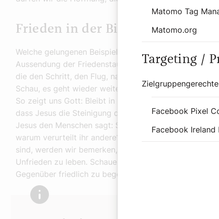
Matomo Tag Man
Frieden in der Bibel
Matomo.org
Welche gelungenen Beispiele zum Thema „Frieden“ die Bi
Targeting / 
Aussendung der Friedenstaube durch Noah nach der groß
die den Schritt, den Flug, nach außen wagt. Sie komm
Zielgruppengerechte
Schau, es geht wieder weiter. Und als großes Zeichen 
So zeigt uns Gott: Bleibt in der Zuversicht. Ich bin bei
Facebook Pixel C
dass Jesus die Steinigung der Ehebrecherin verhindert
Jesus den Menschen sagt: Schaut einmal euch an. Wenn 
Facebook Ireland 
warum verurteilt ihr andere?“ Für Löffler heißt das: „,
sind, werden wir bemerken, dass es eigentlich nichts g
Unfrieden zu leben. Schauen wir verzeihend auf uns sel
Gegenüber friedlich zu begegnen.“