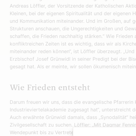
Andreas Löffler, der Vorsitzende der Katholischen Ak
Kleinen, bei der eigenen Spiritualität und der eigenen
und Kommunikation miteinander. Und im Großen, auf ge
Strukturen anschauen, die Ungerechtigkeiten und Ge
schaffen, die Frieden nachhaltig stärken.“ Wie Frieden
konfliktreichen Zeiten ist es wichtig, dass wir als Kir
miteinander reden können“, ist Löffler überzeugt. „Un
Erzbischof Josef Grünwidl in seiner Predigt bei der 
gesagt hat. Als er meinte, wir sollen ökumenisch mitei
Wie Frieden entsteht
Darum freuen wir uns, dass die evangelische Pfarrerin 
Industrieviertelakademie zugesagt hat“, unterstreicht 
Auch erwähnte Grünwidl damals, dass „Synodalität“ he
Zivilgesellschaft zu suchen. Löffler: „Mit Dagmar Fen
Wendepunkt bis zu Vertretern von Polizei und Militärak