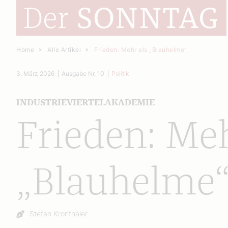
Home
Alle Artikel
Frieden: Mehr als „Blauhelme“
3. März 2026
Ausgabe Nr. 10
Politik
INDUSTRIEVIERTELAKADEMIE
Frieden: Meh
„Blauhelme
Autor:
Stefan Kronthaler