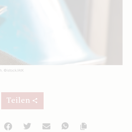
ch.
©istock/AtK
Teilen
Facebook
Twitter
Mail
WhatsApp