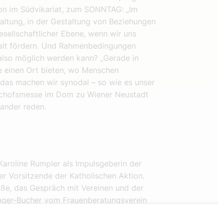
tion im Südvikariat, zum SONNTAG: „Im
 Haltung, in der Gestaltung von Beziehungen
sellschaftlicher Ebene, wenn wir uns
walt fördern. Und Rahmenbedingungen
 also möglich werden kann? „Gerade in
che einen Ort bieten, wo Menschen
d das machen wir synodal – so wie es unser
Bischofsmesse im Dom zu Wiener Neustadt
nander reden.
Karoline Rumpler als Impulsgeberin der
der Vorsitzende der Katholischen Aktion.
iße, das Gespräch mit Vereinen und der
ninger-Bucher vom Frauenberatungsverein
ademie sind wir in diesem Sinne richtig