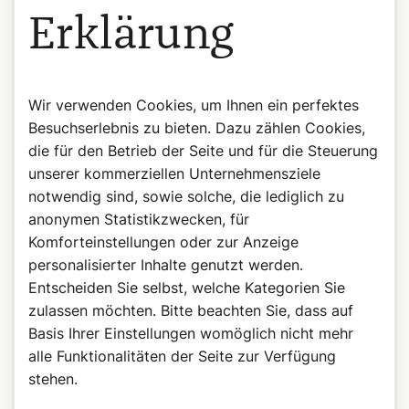
Erklärung
Wir verwenden Cookies, um Ihnen ein perfektes
Besuchserlebnis zu bieten. Dazu zählen Cookies,
die für den Betrieb der Seite und für die Steuerung
unserer kommerziellen Unternehmensziele
notwendig sind, sowie solche, die lediglich zu
anonymen Statistikzwecken, für
Komforteinstellungen oder zur Anzeige
personalisierter Inhalte genutzt werden.
Entscheiden Sie selbst, welche Kategorien Sie
©Wiener Domverlag
zulassen möchten. Bitte beachten Sie, dass auf
Buchtipp: Beten, Herr Pfarrer!
Basis Ihrer Einstellungen womöglich nicht mehr
Weitere lustige Anekdoten finden Sie in "Beten, Herr
alle Funktionalitäten der Seite zur Verfügung
Pfarrer!" von Bernadette Spitzer.
stehen.
Beten, Herr Pfarrer! – Anekdoten zwischen Alltag und