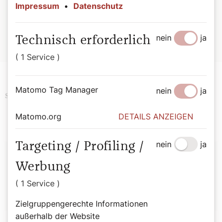
Impressum
•
Datenschutz
Altar. Von Bernadette Spitzer, 176 Seiten, ISBN: 978-3-
85351-332-3, EUR 27,00
nein
ja
Technisch erforderlich
Hier geht es zur Buchbestellung
( 1 Service )
Matomo Tag Manager
nein
ja
Religion
History
Schlagwörter
Matomo.org
DETAILS ANZEIGEN
nein
ja
Targeting / Profiling /
Autor:
Werbung
Bernadette Spitzer
( 1 Service )
Zielgruppengerechte Informationen
außerhalb der Website