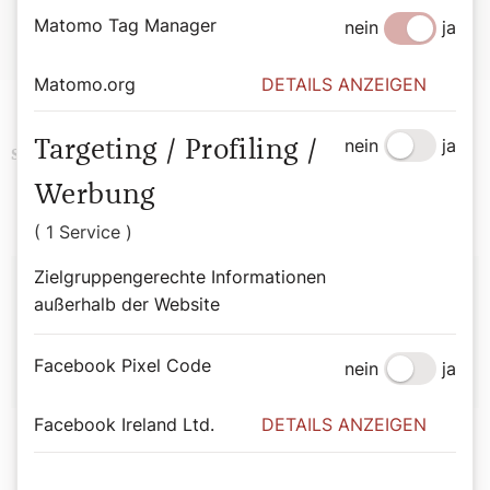
Katharina Renner (47)
ist Vizepräsidentin der Katholischen
Matomo Tag Manager
nein
ja
Aktion ­Österreich.
Matomo.org
DETAILS ANZEIGEN
nein
ja
Targeting / Profiling /
Politik
Soziales
Religion
Schlagwörter
Werbung
( 1 Service )
Autor:
Zielgruppengerechte Informationen
außerhalb der Website
Katharina Renner
Facebook Pixel Code
nein
ja
Facebook Ireland Ltd.
DETAILS ANZEIGEN