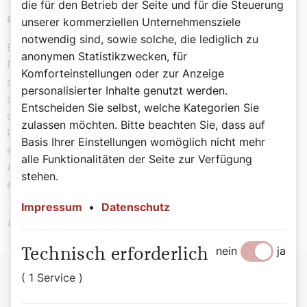
die für den Betrieb der Seite und für die Steuerung
christlichen Menschenbildes
unserer kommerziellen Unternehmensziele
notwendig sind, sowie solche, die lediglich zu
Besonders schmerzlich drückt sich diese fehlende
anonymen Statistikzwecken, für
Perspektive im Bereich der Familienzusammenführung
Komforteinstellungen oder zur Anzeige
aus. Die soll in Österreich massiv beschränkt werden, ja
personalisierter Inhalte genutzt werden.
sogar „gegen Null“ gehen, wie es der Innenminister
Entscheiden Sie selbst, welche Kategorien Sie
einmal ausgedrückt hat. Unsicherheit, Angst und
zulassen möchten. Bitte beachten Sie, dass auf
Perspektivenlosigkeit bei Kindern und ihren Familien zu
Basis Ihrer Einstellungen womöglich nicht mehr
erzeugen kann nicht Sinn einer lösungsorientierten
alle Funktionalitäten der Seite zur Verfügung
Asylpolitik sein. Schon gar nicht vor dem Hintergrund
stehen.
eines christlichen Menschenbildes.
Impressum
•
Datenschutz
Der Kommentar drückt ihre persönliche Meinung aus!
nein
ja
Technisch erforderlich
( 1 Service )
Zur Person