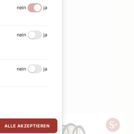
nein
ja
nein
ja
nein
ja
en
ALLE AKZEPTIEREN