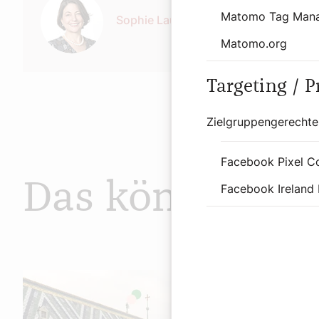
Matomo Tag Man
Sophie Lauringer
Matomo.org
Targeting / 
Zielgruppengerechte
Facebook Pixel C
Das könnte Sie
Facebook Ireland 