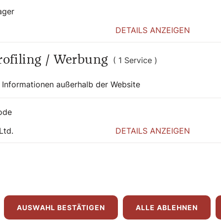
ager
DETAILS ANZEIGEN
Profiling / Werbung
( 1 Service )
 Informationen außerhalb der Website
ode
 auch interessier
Ltd.
DETAILS ANZEIGEN
AUSWAHL BESTÄTIGEN
ALLE ABLEHNEN