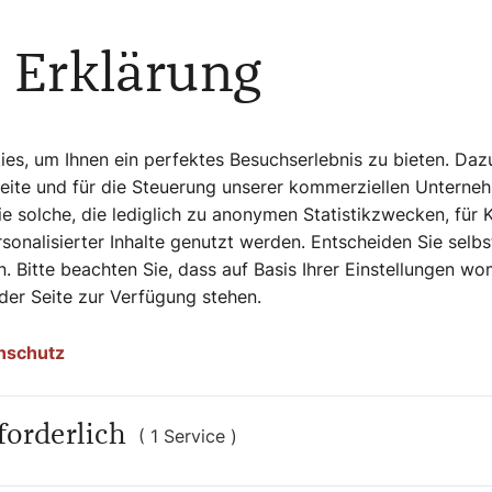
 bringen
 Erklärung
ucht bringen. Was gewinnt der Mensch durch
? Wie helfen wir ihm, Frucht zu bringen –
rtikulieren wir Anliegen wie Menschenwürde,
s, um Ihnen ein perfektes Besuchserlebnis zu bieten. Daz
Seite und für die Steuerung unserer kommerziellen Unterne
e solche, die lediglich zu anonymen Statistikzwecken, für 
kation von der größeren Liebe, die Jesus
sonalisierter Inhalte genutzt werden. Entscheiden Sie selb
. Bitte beachten Sie, dass auf Basis Ihrer Einstellungen w
 der Seite zur Verfügung stehen.
nschutz
forderlich
( 1 Service )