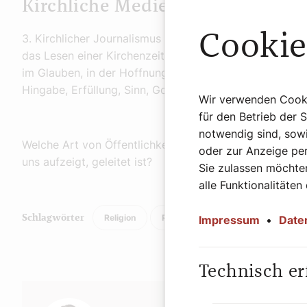
Kirchliche Medien wollen Frucht
Cookie
3. Kirchlicher Journalismus will im biblischen Sinn Fr
das Lesen einer Kirchenzeitung? Worin kann er wachsen
im Glauben, in der Hoffnung, in der Solidarität? Wie a
Hingabe, Erfüllung, Sinn, Gott?
Wir verwenden Cookie
für den Betrieb der 
notwendig sind, sowi
Welche Art von Öffentlichkeit entsteht, wenn Kommuni
oder zur Anzeige per
uns aufzeigt, geleitet ist?
Sie zulassen möchten
alle Funktionalitäten
Religion
Politik
Impressum
•
Date
Schlagwörter
Technisch er
Autor: