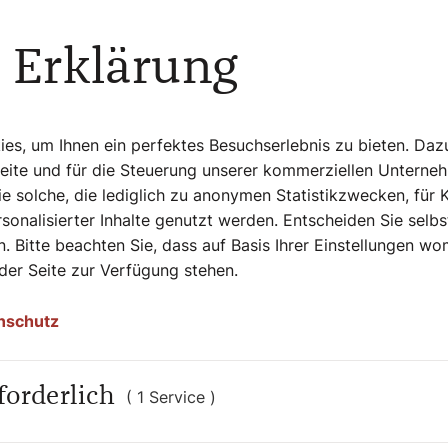
er Katholischen Medien Akademie. Eine
 Erklärung
zeug lernt und bei der man eine
Seminartagen ein umfassendes Bild davon,
s, um Ihnen ein perfektes Besuchserlebnis zu bieten. Daz
 ist vieles aktuell im Wandel, allein die
Seite und für die Steuerung unserer kommerziellen Unterne
en wird, ist sehr spannend. Was das
e solche, die lediglich zu anonymen Statistikzwecken, für 
e wichtig es ist, als Journalistin und
sonalisierter Inhalte genutzt werden. Entscheiden Sie selb
 hundert Prozent möglich ist, weil auch
. Bitte beachten Sie, dass auf Basis Ihrer Einstellungen w
 Prägung haben. Trotzdem: So gut es geht,
 der Seite zur Verfügung stehen.
h zu kommen. Als gläubiger Mensch kann
rche zu berichten. Es ist wichtig,
nschutz
forderlich
( 1 Service )
 Journalistin