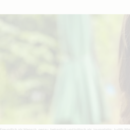
Freundlich als Mensch, genau, beharrlich und kritisch als Journalistin: Judith Wi