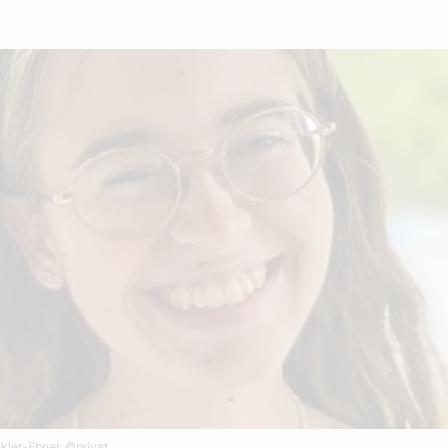
nkler-Ebner.
©privat