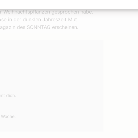
pannend war mein Interview mit einer
der Weihnachtspflanzen gesprochen habe.
ose in der dunklen Jahreszeit Mut
smagazin des SONNTAG erscheinen.
mt dich.
r Woche.