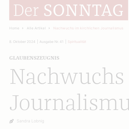
Home
Alle Artikel
Nachwuchs im kirchlichen Journalismus
8. Oktober 2024
Ausgabe Nr. 41
Spiritualität
GLAUBENSZEUGNIS
Nachwuchs 
Journalism
Autor:
Sandra Lobnig