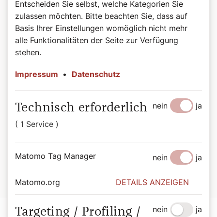
Entscheiden Sie selbst, welche Kategorien Sie
zulassen möchten. Bitte beachten Sie, dass auf
Basis Ihrer Einstellungen womöglich nicht mehr
alle Funktionalitäten der Seite zur Verfügung
stehen.
Impressum
•
Datenschutz
©Wiener Domverlag
Buchtipp: Beten, Herr Pfarrer!
Weitere lustige Anekdoten finden Sie in "Beten, Herr
nein
ja
Technisch erforderlich
Pfarrer!" von Bernadette Spitzer.
( 1 Service )
Beten, Herr Pfarrer! – Anekdoten zwischen Alltag und
Altar. Von Bernadette Spitzer, 176 Seiten, ISBN: 978-3-
Matomo Tag Manager
nein
ja
85351-332-3, EUR 27,00
Hier geht es zur Buchbestellung
Matomo.org
DETAILS ANZEIGEN
nein
ja
Targeting / Profiling /