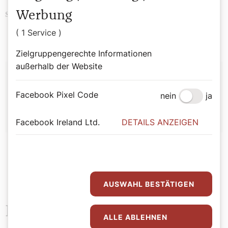
Werbung
Religion
History
Schlagwörter
( 1 Service )
Zielgruppengerechte Informationen
außerhalb der Website
Autor:
Facebook Pixel Code
Bernadette Spitzer
nein
ja
Facebook Ireland Ltd.
DETAILS ANZEIGEN
AUSWAHL BESTÄTIGEN
Das könnte Sie auch
ALLE ABLEHNEN