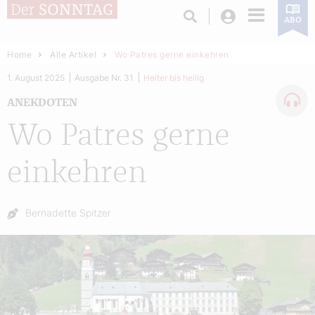
Login
ABO
Home
Alle Artikel
Wo Patres gerne einkehren
1. August 2025
Ausgabe Nr. 31
Heiter bis heilig
ANEKDOTEN
Wo Patres gerne
einkehren
Autor:
Bernadette Spitzer