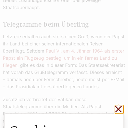
Gebiet zuständige Bischof oder das jeweilige
Staatsoberhaupt.
Telegramme beim Überflug
Letztere erhalten auch stets einen Gruß, wenn der Papst
ihr Land bei einer seiner internationalen Reisen
überfliegt. Seitdem
Paul VI. am 4. Jänner 1964 als erster
Papst ein Flugzeug bestieg, um in ein fernes Land zu
fliegen
, gibt es das in dieser Form: Das Staatssekretariat
hat vorab das Grußtelegramm verfasst. Dieses erreicht
– damals noch per Fernschreiber, heute meist per E-Mail
– das Präsidialamt des überflogenen Landes.
Zusätzlich verbreitet der Vatikan diese
Staatstelegramme über die Medien. Als Papst
Sch
Franziskus 2014 und 2023 China überflog, nutzte er
diese Form der Höflichkeit als bemerkenswerten