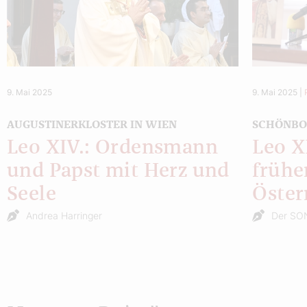
9. Mai 2025
9. Mai 2025
|
AUGUSTINERKLOSTER IN WIEN
SCHÖNBOR
Leo XIV.: Ordensmann
Leo X
und Papst mit Herz und
frühe
Seele
Öster
Andrea Harringer
Der SO