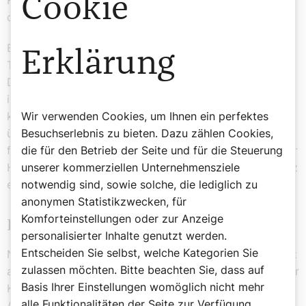
Cookie
Kontakt zu einem Land, mit dem der Heilige Stuhl keine
diplomatischen Beziehungen unterhält.
Besonders warmherzig und oft blumig fallen Papst-
Erklärung
Telegramme an den italienischen Staatspräsidenten aus.
Das bislang letzte dieser Art schickte Papst Franziskus
im Dezember 2024 an Sergio Mattarella, als er für eine
Wir verwenden Cookies, um Ihnen ein perfektes
kurze Reise nach Korsika italienisches Staatsgebiet
Besuchserlebnis zu bieten. Dazu zählen Cookies,
überflog. Es endete mit „inbrünstigen Segenswünschen
die für den Betrieb der Seite und für die Steuerung
für das geliebte Italien“, dem die Päpste als Bischöfe der
unserer kommerziellen Unternehmensziele
Hauptstadt Rom stets besonders verbunden sind – ganz
notwendig sind, sowie solche, die lediglich zu
egal aus welchem Land sie selbst stammen.
anonymen Statistikzwecken, für
Komforteinstellungen oder zur Anzeige
Diplomatisch gut eingespielt
personalisierter Inhalte genutzt werden.
Entscheiden Sie selbst, welche Kategorien Sie
Noch ist unklar, ob und wie Papst Leo XIV. die antiquiert
zulassen möchten. Bitte beachten Sie, dass auf
anmutende, aber diplomatisch gut eingespielte Form der
Basis Ihrer Einstellungen womöglich nicht mehr
Kommunikation durch Staatstelegramme bei seinen
alle Funktionalitäten der Seite zur Verfügung
Auslandsreisen fortsetzen wird. Der gebürtige