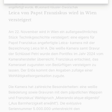
Einzigartig ist die Leica-Kamera, die für Papst Franziskus
angefertigt wurde.
©Leonard Häusler-Dworschak
Leica von Papst Franziskus wird in Wien
versteigert
Am 22. November wird in Wien ein außergewöhnliches
Stück Technikgeschichte versteigert: eine eigens für
Papst Franziskus angefertigte Leica- kamera mit der
Bezeichnung Leica M-A. Die weiße Kamera samt Gravur
der Schlüssel Petri wurde dem Pontifex im Jahr 2024 vom
Kamerahersteller überreicht. Franziskus entschied, das
Kameraset zugunsten von Bedürftigen versteigern zu
lassen. Der Erlös kommt den Angaben zufolge einer
Wohltätigkeitsorganisation zugute.
Die Kamera hat zahlreiche Besonderheiten: eine weiße
Belederung sowie Gravuren mit dem päpstlichen Wappen
und Franziskus‘ Wahlspruch „Miserando atque eligendo“
(„Aus Barmherzigkeit erwählt“). Die exklusive
Seriennummer 5.000.000 unterstreicht den