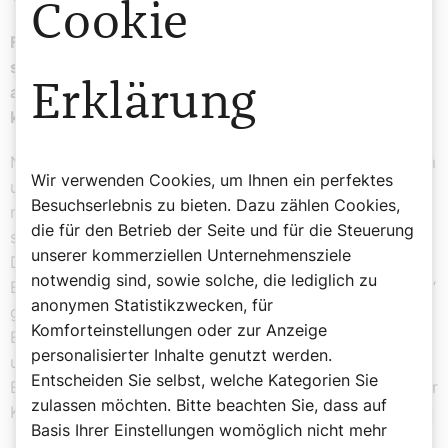
Was unser Leben bereichert
Cookie
Fast ein Glaubenssatz ist die Rede vom notwendigen
ständigen „Wirtschaftswachstum“. Gibt es nicht auch
Erklärung
andere Bereiche des Lebens, wo wir „wachsen“
können oder sollten?
Noch immer überwiegt das Credo, dass wir den Konsum
Wir verwenden Cookies, um Ihnen ein perfektes
und damit auch das Wirtschaftswachstum ankurbeln
Besuchserlebnis zu bieten. Dazu zählen Cookies,
müssten, um Arbeitsplätze zu erhalten oder neu zu
die für den Betrieb der Seite und für die Steuerung
schaffen, um die Staatsverschuldung runterzubringen.
unserer kommerziellen Unternehmensziele
Das ist ein Problem. Wir brauchen Investitionen in die
notwendig sind, sowie solche, die lediglich zu
Energie- und Mobilitätswende. Doch „grünes Wachstum“
anonymen Statistikzwecken, für
geht sich ökologisch nicht aus, weil erneuerbare
Komforteinstellungen oder zur Anzeige
Energien ebenfalls ressourcenintensiv sind. Sie sind
personalisierter Inhalte genutzt werden.
unbedingt nötig, aber zugleich muss der
Entscheiden Sie selbst, welche Kategorien Sie
Energieverbrauch drastisch sinken und damit auch unser
zulassen möchten. Bitte beachten Sie, dass auf
Konsum, unsere expansive Mobilität. Das Ziel muss sein:
Basis Ihrer Einstellungen womöglich nicht mehr
Wachstumsunabhängigkeit. Unsere öffentlichen