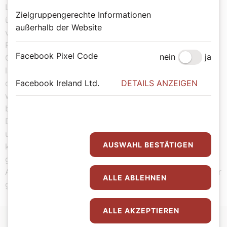
Loslassen-Können lässt sich einüben – bei jedem Kauf
Zielgruppengerechte Informationen
überlegen: Brauche ich das wirklich? Es gibt natürlich
außerhalb der Website
viele Einflüsterungen durch Werbung, die im digitalen
Raum noch gezielter auf uns einströmt. Wir wissen im
Facebook Pixel Code
nein
ja
Grunde, dass sich Erlebnisse und Glück nicht kaufen
lassen, sondern selbst geschaffen werden müssen. In
der Suffizienzforschung gibt es den Satz: „Frei ist nicht,
Facebook Ireland Ltd.
DETAILS ANZEIGEN
wer möglichst viel hat, sondern wer möglichst wenig
braucht.“ Ich romantisiere das nicht und der Kauf von
Dingen kann auch das Leben bereichern. Es geht aber
um langlebige Dinge, mit denen wir uns befreunden
AUSWAHL BESTÄTIGEN
können. Ich nenne immer vier Währungen, die wir für ein
gutes Leben brauchen: Geld, Zeit, Sinn und Gemeinsinn.
Alle vier müssen fair verteilt sein, dann leben wir in einer
ALLE ABLEHNEN
guten Gesellschaft.
ALLE AKZEPTIEREN