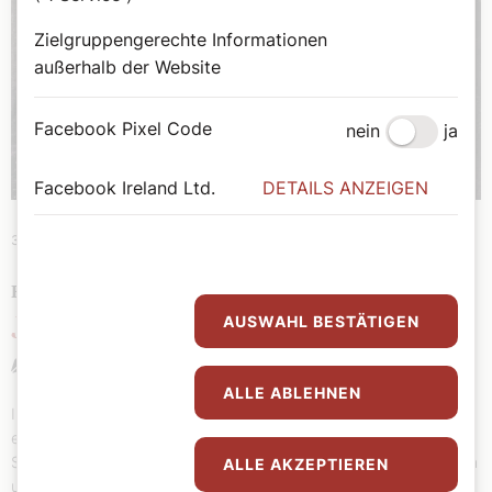
Zielgruppengerechte Informationen
außerhalb der Website
Facebook Pixel Code
nein
ja
Facebook Ireland Ltd.
DETAILS ANZEIGEN
30. Juli 2023
|
Bildung
EINE ÖKUMENISCHE BESTSELLER-AUTORIN
AUSWAHL BESTÄTIGEN
Jeanne-Marie Guyon
Agathe Lauber-Gansterer
ALLE ABLEHNEN
In unserer Serie „Die Mystikerinnen“ stellen wir einmal im Monat
eine Frau vor, die aufgrund ihrer besonderen Erfahrung mit Gott
Spuren in der Geschichte von Kirche und Welt hinterlassen hat. In
ALLE AKZEPTIEREN
unserer siebenten Folge schauen wir auf Jeanne-Marie Guyon