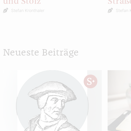
und Stolz
Straß
Stefan Kronthaler
Stefan 
Neueste Beiträge