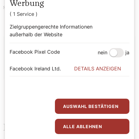
Werbung
Mystikerinnen
Kirchenlehrerinnen
Schlagwörter
( 1 Service )
Zielgruppengerechte Informationen
außerhalb der Website
Autor:
Facebook Pixel Code
nein
ja
Stefan Kronthaler
Facebook Ireland Ltd.
DETAILS ANZEIGEN
AUSWAHL BESTÄTIGEN
Das könnte Sie auch
ALLE ABLEHNEN