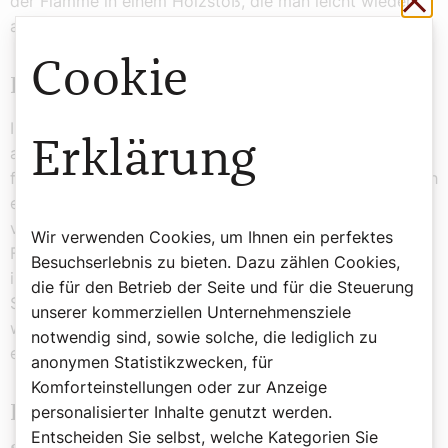
der Flamme in einem Holzstoß, die man leicht wieder
auslöscht.
Cookie
Liebe dem Manne gegenüber
Ihre Liebe ist dem Manne gegenüber wie die
Erklärung
ausgeglichene Wärme der Sonnenglut, die
fruchtbringend wirkt im Vergleich zu jener ungeheuerlich
entfachten Flamme der brennenden Wälder. Deshalb
vermag die Frau auf eine angenehmere Weise ihre
Wir verwenden Cookies, um Ihnen ein perfektes
Frucht auszutragen. Jene gewaltige Liebesglut aber, die
Besuchserlebnis zu bieten. Dazu zählen Cookies,
in Adam aufkam, als Eva aus ihm hervorging, und die
die für den Betrieb der Seite und für die Steuerung
Süßigkeit jenes Schlafes, in welchen er damals gefallen
unserer kommerziellen Unternehmensziele
war, ist durch sein Vergehen in eine Süßigkeit
notwendig sind, sowie solche, die lediglich zu
entgegengesetzter Natur verkehrt worden.
anonymen Statistikzwecken, für
Komforteinstellungen oder zur Anzeige
Liebe: Der Mann spürt einen "starken
personalisierter Inhalte genutzt werden.
Entscheiden Sie selbst, welche Kategorien Sie