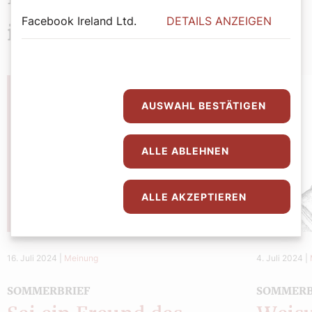
Facebook Ireland Ltd.
DETAILS ANZEIGEN
interessieren
AUSWAHL BESTÄTIGEN
ALLE ABLEHNEN
ALLE AKZEPTIEREN
16. Juli 2024
|
Meinung
4. Juli 2024
|
SOMMERBRIEF
SOMMERB