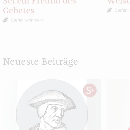
Sei ein Freund des
Weisu
Gebetes
Stefan 
Stefan Kronthaler
Neueste Beiträge