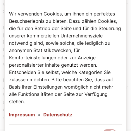
wir beten, wiederholen wir bloß dieses Wort, ohne unser
Schweigen zu unterbrechen.
Wir verwenden Cookies, um Ihnen ein perfektes
Besuchserlebnis zu bieten. Dazu zählen Cookies,
Die Klöster erscheinen als die Orte des Lobpreises und
die für den Betrieb der Seite und für die Steuerung
jenes Schweigens, das für den Lobpreis unentbehrlich
unserer kommerziellen Unternehmensziele
ist. Wir auf der Straße, zwischen die Leute gepresst,
notwendig sind, sowie solche, die lediglich zu
bereiten unsere Seelen zu ebensoviel Höhlen des
anonymen Statistikzwecken, für
Schweigens, wo­rin das Wort Gottes ruhen und
Komforteinstellungen oder zur Anzeige
widerhallen kann.
personalisierter Inhalte genutzt werden.
Entscheiden Sie selbst, welche Kategorien Sie
zulassen möchten. Bitte beachten Sie, dass auf
In manchen Volksscharen, wo Hass, Begierlichkeit,
Basis Ihrer Einstellungen womöglich nicht mehr
Alkohol die Sünde verrät, kennen wir das Schweigen der
alle Funktionalitäten der Seite zur Verfügung
Wüste; unsere Seele sammelt sich mühelos, damit Gott
stehen.
seinen Namen darin ertönen lässt: „Vox clamantis in
deserto“
(„Die Stimme des Rufers in der Wüste“, Anm. d.
Impressum
•
Datenschutz
Red.)