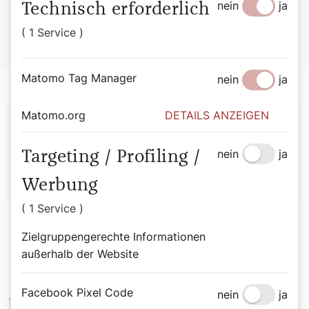
nein
ja
Technisch erforderlich
Quelle:
Gisbert Greshake/Josef Weismayer, Quellen
( 1 Service )
geistlichen Lebens, Band IV, Die Gegenwart
Matomo Tag Manager
nein
ja
Autor:
Matomo.org
DETAILS ANZEIGEN
Stefan Kronthaler
nein
ja
Targeting / Profiling /
Werbung
( 1 Service )
Zielgruppengerechte Informationen
außerhalb der Website
Facebook Pixel Code
nein
ja
Das könnte Sie auch