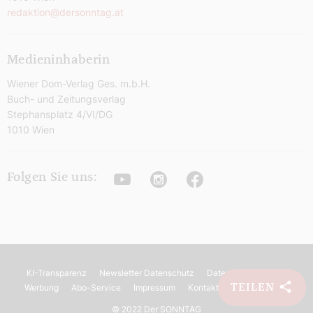
redaktion@dersonntag.at
Medieninhaberin
Wiener Dom-Verlag Ges. m.b.H.
Buch- und Zeitungsverlag
Stephansplatz 4/VI/DG
1010 Wien
Youtube
Instagram
Facebook
Folgen Sie uns:
KI-Transparenz
Newsletter Datenschutz
Datenschutz
AGB
TEILEN
Werbung
Abo-Service
Impressum
Kontakt
Barrierefreiheit
©
2022 Der SONNTAG