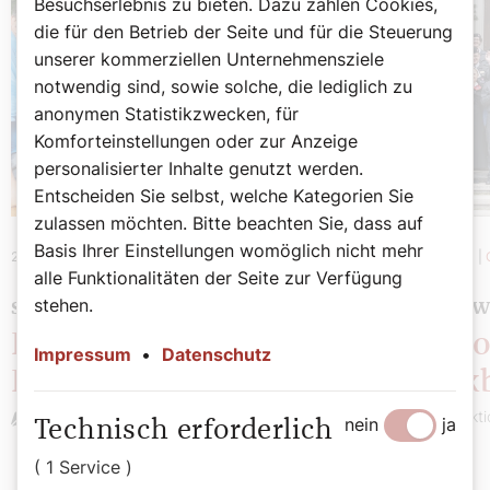
Besuchserlebnis zu bieten. Dazu zählen Cookies,
die für den Betrieb der Seite und für die Steuerung
unserer kommerziellen Unternehmensziele
notwendig sind, sowie solche, die lediglich zu
anonymen Statistikzwecken, für
Komforteinstellungen oder zur Anzeige
personalisierter Inhalte genutzt werden.
Entscheiden Sie selbst, welche Kategorien Sie
zulassen möchten. Bitte beachten Sie, dass auf
Basis Ihrer Einstellungen womöglich nicht mehr
22. Juli 2024
|
Chronik
9. Juli 2024
|
alle Funktionalitäten der Seite zur Verfügung
stehen.
SEHENSWERT
SEHENSW
Potpourri: Diözesaner
Potpo
Impressum
•
Datenschutz
Rückblick
Rückb
Redaktion
Redakti
nein
ja
Technisch erforderlich
( 1 Service )