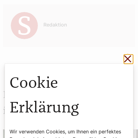
Autor:
Redaktion
Sch
Cookie
Das könnte Sie auch
Erklärung
interessieren
Wir verwenden Cookies, um Ihnen ein perfektes