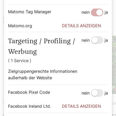
Matomo Tag Manager
nein
ja
Neueste Beiträge
Matomo.org
DETAILS ANZEIGEN
nein
ja
Targeting / Profiling /
Werbung
( 1 Service )
Zielgruppengerechte Informationen
außerhalb der Website
Facebook Pixel Code
nein
ja
31. August 2026
|
Spiritualität
7. August 202
Facebook Ireland Ltd.
DETAILS ANZEIGEN
SOMMERMEINUNG
TRANSGE