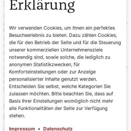
Erklärung
361° Sozialkompass
Der Podcast
stellt sich den drängenden
gesellschaftlichen Fragen unserer Zeit und gibt Raum für
Wir verwenden Cookies, um Ihnen ein perfektes
Menschen, die Orientierung und Lösungswege
Besuchserlebnis zu bieten. Dazu zählen Cookies,
aufzeigen. Gemeinsam mit Expertinnen und Experten
die für den Betrieb der Seite und für die Steuerung
aus Theorie und Praxis wird erforscht, was ein
unserer kommerziellen Unternehmensziele
gelingendes gesellschaftliches Miteinander ausmacht
notwendig sind, sowie solche, die lediglich zu
und die Frage gestellt: „In welche Richtung kann es
anonymen Statistikzwecken, für
weitergehen?“ Der von der Katholischen Sozialakademie
Komforteinstellungen oder zur Anzeige
(ksoe) produzierte Podcast erscheint monatlich und
personalisierter Inhalte genutzt werden.
bietet in 30 bis 40 Minuten tiefgehende Einblicke und
Entscheiden Sie selbst, welche Kategorien Sie
Denkanstöße für eine bessere Zukunft.
zulassen möchten. Bitte beachten Sie, dass auf
Basis Ihrer Einstellungen womöglich nicht mehr
MOMENTUM –
alle Funktionalitäten der Seite zur Verfügung
stehen.
Menschen.Leben.Stärken
Impressum
•
Datenschutz
Der
Podcast der Caritas Socialis
lädt dazu ein,