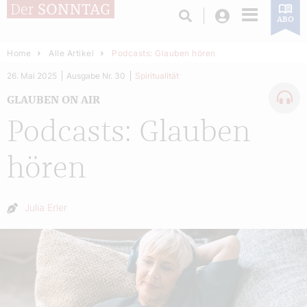
Login
ABO
Home
Alle Artikel
Podcasts: Glauben hören
26. Mai 2025
Ausgabe Nr. 30
Spiritualität
GLAUBEN ON AIR
Podcasts: Glauben
hören
Autor:
Julia Erler