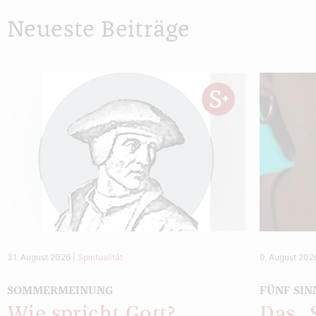
Neueste Beiträge
31. August 2026
|
Spiritualität
9. August 202
SOMMERMEINUNG
FÜNF SIN
Wie spricht Gott?
Das 