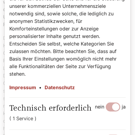
wenigen im Westen auf den „
Holodomor
“, die durch
unserer kommerziellen Unternehmensziele
die Sowjets eingeleitete Hungerkatastrophe in der
notwendig sind, sowie solche, die lediglich zu
Ukraine, aufmerksam. Wie waren damals die
anonymen Statistikzwecken, für
Reaktionen?
Komforteinstellungen oder zur Anzeige
personalisierter Inhalte genutzt werden.
Die Ukraine erlebte in den 1920/30er Jahren die
Entscheiden Sie selbst, welche Kategorien Sie
Katastrophe einer brutalen politischen wie kulturellen
zulassen möchten. Bitte beachten Sie, dass auf
Gleichschaltung durch das kommunistischen Stalin-
Basis Ihrer Einstellungen womöglich nicht mehr
Regime sowie durch die Zwangskollektivierung der
alle Funktionalitäten der Seite zur Verfügung
Landwirtschaft eine wirtschaftlich beispiellose Not.
stehen.
Durch die Verbindungen aus Monarchie-Zeiten nach
Galizien, durch die geographische Nähe sowie einen
Impressum
•
Datenschutz
steten Flüchtlingszustrom spürte man in Wien die
seismographischen Wellen dieses Erdbebens
naturgemäß stärker als im westlichen Europa. Hinzu
nein
ja
Technisch erforderlich
kam die Unterdrückung der katholischen Ostkirchen in
( 1 Service )
den betroffenen Gebieten, deren Geistliche mit
heimischen Kirchenleuten in regem Kontakt standen.