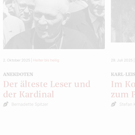
2. Oktober 2025
|
Heiter bis heilig
29. Juli 2025
ANEKDOTEN
KARL-LE
Der älteste Leser und
Im Ko
der Kardinal
zum P
Bernadette Spitzer
Stefan 