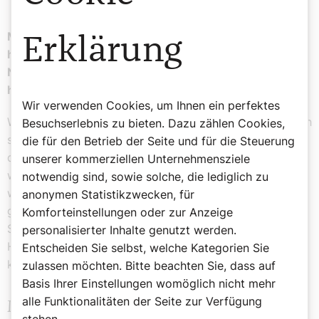
Mit Ihrer Frau sind Sie seit 67 Jahren verheiratet, sie
Erklärung
haben vier Kinder, vier Enkelkinder und drei Urenkel.
Nicht alles ist so verlaufen, wie Sie es sich vorgestellt
haben.
Wir verwenden Cookies, um Ihnen ein perfektes
Wir erlebten in der Familie viele schöne Jahre, aber auch
Besuchserlebnis zu bieten. Dazu zählen Cookies,
schwere Schicksalsereignisse und mussten erfahren,
die für den Betrieb der Seite und für die Steuerung
dass man nicht alles in der Hand hat. Dazu kommt: Ich
unserer kommerziellen Unternehmensziele
war Direktor in der Konsumgenossenschaft und erlebte,
notwendig sind, sowie solche, die lediglich zu
wie diese zusammenbrach, kurz bevor ich in Pension
anonymen Statistikzwecken, für
ging. Meine liebe Margareta war immer die größte
Komforteinstellungen oder zur Anzeige
Stütze für mich, ohne ihren Einsatz hätte ich die vielen
personalisierter Inhalte genutzt werden.
Herausforderungen meines Lebens niemals bewältigen
Entscheiden Sie selbst, welche Kategorien Sie
können.
zulassen möchten. Bitte beachten Sie, dass auf
Basis Ihrer Einstellungen womöglich nicht mehr
alle Funktionalitäten der Seite zur Verfügung
Mit dem lieben Gott gehadert