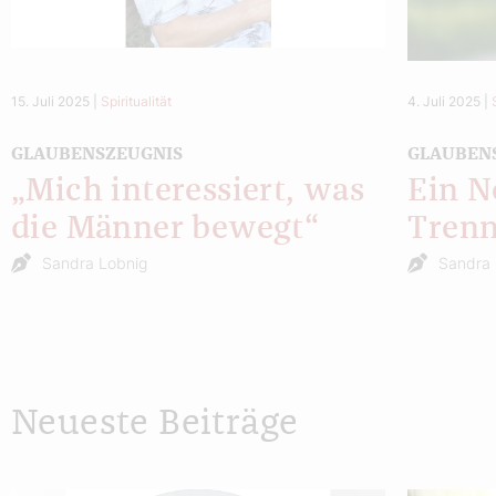
15. Juli 2025
|
Spiritualität
4. Juli 2025
|
GLAUBENSZEUGNIS
GLAUBEN
„Mich interessiert, was
Ein N
die Männer bewegt“
Tren
Sandra Lobnig
Sandra 
Neueste Beiträge