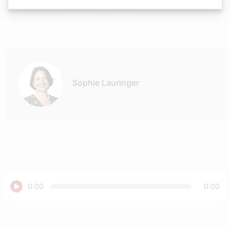
Podcast
Religion
Autor:
Sophie Lauringer
Abspielen
0:00
0:00