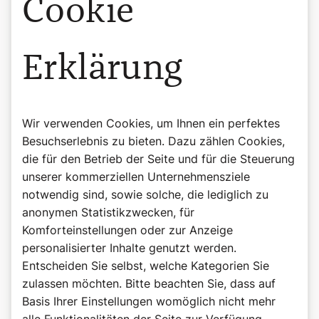
Cookie
Erklärung
Wir verwenden Cookies, um Ihnen ein perfektes
Besuchserlebnis zu bieten. Dazu zählen Cookies,
die für den Betrieb der Seite und für die Steuerung
unserer kommerziellen Unternehmensziele
notwendig sind, sowie solche, die lediglich zu
©pixabay
anonymen Statistikzwecken, für
Rezept: Käsknöpfle
Komforteinstellungen oder zur Anzeige
personalisierter Inhalte genutzt werden.
Wir danken Schwester Christine Felder von der geistlichen
Entscheiden Sie selbst, welche Kategorien Sie
Gemeinschaft „Das Werk“, die als Vorarlbergerin das
Rezept für Käsknöpfle geschickt hat. Schwester Christine
zulassen möchten. Bitte beachten Sie, dass auf
hat viele Jahre lang Papst Benedikt begleitet und ihm
Basis Ihrer Einstellungen womöglich nicht mehr
jährlich eine
viel gelobte Nusstorte zum Geburtstag
alle Funktionalitäten der Seite zur Verfügung