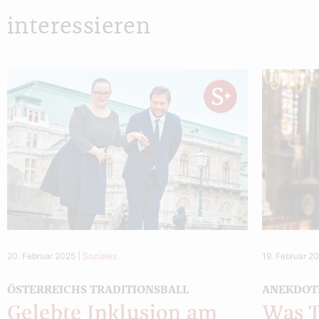
interessieren
20. Februar 2025
|
Soziales
19. Februar 2
ÖSTERREICHS TRADITIONSBALL
ANEKDOT
Gelebte Inklusion am
Was T