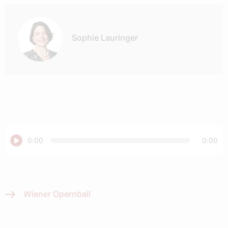
Autor:
Sophie Lauringer
Abspielen
0:00
0:00
Wiener Opernball