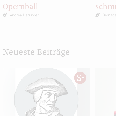
Opernball
schmu
Andrea Harringer
Bernade
Neueste Beiträge