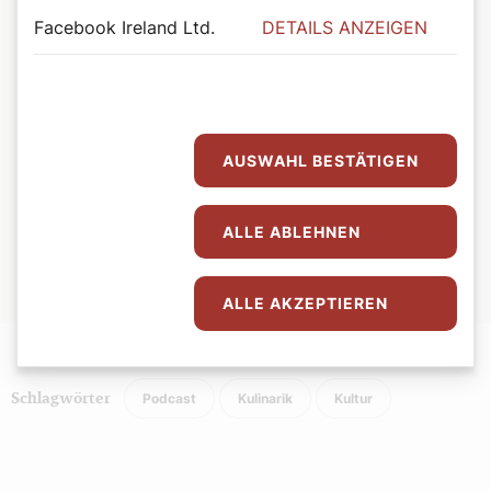
wenden und nochmals drei Minuten ohne Deckel fertig
Facebook Ireland Ltd.
DETAILS ANZEIGEN
backen.
Die fertigen Krapfen aus der Pfanne heben, auf einer
Küchenrolle abtropfen und anschließend die noch
warmen Krapfen mit der Marmelade füllen. Vor dem
Servieren kräftig mit Staubzucker bestreuen.
AUSWAHL BESTÄTIGEN
Tipp:
Um auf einem langen Ballabend nicht hungrig zu
werden, sind belegte Brötchen die perfekte Grundlage.
ALLE ABLEHNEN
Alles Walzer!
Foto: Rupprecht/kathbild.at
ALLE AKZEPTIEREN
Podcast
Kulinarik
Kultur
Schlagwörter