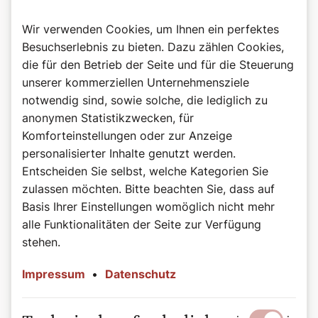
Rezept: Faschingskrapfen
Wir verwenden Cookies, um Ihnen ein perfektes
Zutaten
Besuchserlebnis zu bieten. Dazu zählen Cookies,
für 20 Stück
die für den Betrieb der Seite und für die Steuerung
Teig
unserer kommerziellen Unternehmensziele
notwendig sind, sowie solche, die lediglich zu
250 Gramm lauwarme Milch
anonymen Statistikzwecken, für
2 Dotter
Komforteinstellungen oder zur Anzeige
1 Ei
personalisierter Inhalte genutzt werden.
500 Gramm Weizenmehl 700
50 Gramm Zucker
Entscheiden Sie selbst, welche Kategorien Sie
1 Würfel Gern
zulassen möchten. Bitte beachten Sie, dass auf
20 Gramm Rum
Basis Ihrer Einstellungen womöglich nicht mehr
6 Gramm Salz
alle Funktionalitäten der Seite zur Verfügung
60 Gramm Butter
stehen.
Zur Fertigstellung
Impressum
•
Datenschutz
1 Liter Öl zum Backen
250 Gramm Marillenmarmelade (hausgemacht und