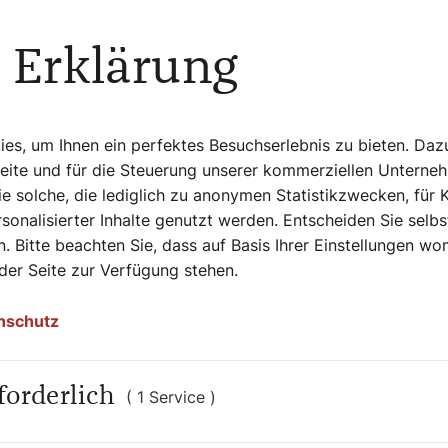
 Erklärung
soll bis zum nächsten Jahr in uns
 mögen uns nicht ausgehen. Derweil ist bei
cht vergessen!
s, um Ihnen ein perfektes Besuchserlebnis zu bieten. Daz
Seite und für die Steuerung unserer kommerziellen Unterne
e solche, die lediglich zu anonymen Statistikzwecken, für 
sonalisierter Inhalte genutzt werden. Entscheiden Sie selb
. Bitte beachten Sie, dass auf Basis Ihrer Einstellungen w
 der Seite zur Verfügung stehen.
nschutz
forderlich
( 1 Service )