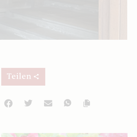
Teilen
Facebook
Twitter
Mail
WhatsApp
Url kopieren