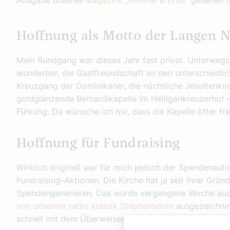
Ausgabe unseres
Magazins „Himmel & Erde“
gesehen 
Hoffnung als Motto der Langen N
Mein Rundgang war dieses Jahr fast privat. Unterwegs
wunderbar, die Gastfreundschaft an den unterschiedlic
Kreuzgang der Dominikaner, die nächtliche Jesuitenkirc
goldglänzende Bernardikapelle im Heiligenkreuzerhof 
Führung. Da wünsche ich mir, dass die Kapelle öfter fr
Hoffnung für Fundraising
Wirklich originell war für mich jedoch der Spendenauto
Fundraising-Aktionen. Die Kirche hat ja seit ihrer Grü
Spendengenerieren. Das wurde vergangene Woche auch 
von unserem radio klassik Stephansdom
ausgezeichnet
schnell mit dem Überweisen einer Spende.