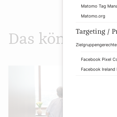
Matomo Tag Man
Matomo.org
Targeting / 
Das könnte Sie
Zielgruppengerechte
Facebook Pixel C
Facebook Ireland 