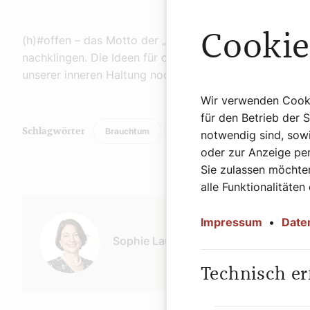
Cookie
(h)#offen – das Motto der „Langen Nacht der Kirchen“ 
nachklingen. Die Ideen für offene Kirchen und Spenden
unserer inneren Haltung noch Luft nach oben, bitte ni
Wir verwenden Cookie
für den Betrieb der 
Brauchtum
Kultur
Religion
Schlagwörter
notwendig sind, sowi
oder zur Anzeige per
Sie zulassen möchten
alle Funktionalitäten
Autor:
Impressum
•
Date
Sophie Lauringer
Technisch er