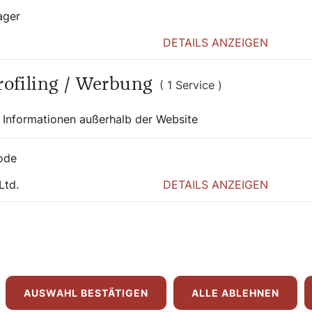
ager
DETAILS ANZEIGEN
Profiling / Werbung
( 1 Service )
 auch interessier
 Informationen außerhalb der Website
ode
Ltd.
DETAILS ANZEIGEN
AUSWAHL BESTÄTIGEN
ALLE ABLEHNEN