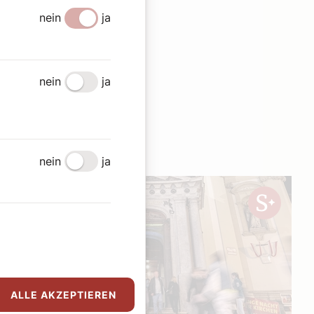
nein
ja
nein
ja
en
nein
ja
ALLE AKZEPTIEREN