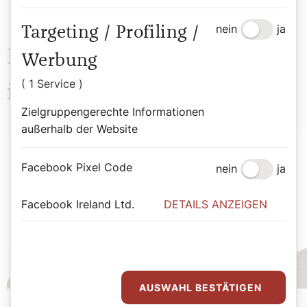
nein
ja
Targeting / Profiling /
Das könnte Sie auch
Werbung
( 1 Service )
interessieren
Zielgruppengerechte Informationen
außerhalb der Website
Facebook Pixel Code
nein
ja
Facebook Ireland Ltd.
DETAILS ANZEIGEN
AUSWAHL BESTÄTIGEN