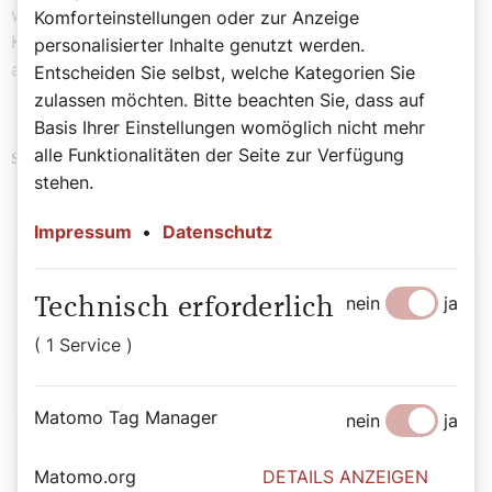
wird unentbehrliches himmlisches Werkzeug – soll
Komforteinstellungen oder zur Anzeige
Kraftquelle, Wegweiser, Einheitsstifter werden. Für uns
personalisierter Inhalte genutzt werden.
alle und mit uns allen.
Entscheiden Sie selbst, welche Kategorien Sie
zulassen möchten. Bitte beachten Sie, dass auf
Basis Ihrer Einstellungen womöglich nicht mehr
alle Funktionalitäten der Seite zur Verfügung
Papst
Politik
Schlagwörter
stehen.
Impressum
•
Datenschutz
Autor:
nein
ja
Technisch erforderlich
Michael Prüller
( 1 Service )
Matomo Tag Manager
nein
ja
Matomo.org
DETAILS ANZEIGEN