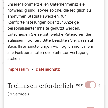
vielleicht nicht beenden, vielleicht nicht einmal
unserer kommerziellen Unternehmensziele
abkürzen. Und es löst nicht die Bedenken auf, dass mit
notwendig sind, sowie solche, die lediglich zu
einem bloßen Schweigen der Waffen noch kein Frieden
anonymen Statistikzwecken, für
einkehrt. Aber die fundamentale Bosheit der
Komforteinstellungen oder zur Anzeige
Unfriedlichen und der unermessliche Segen der
personalisierter Inhalte genutzt werden.
Friedlichen ist etwas, das jedes Herz wissen – und dass
Entscheiden Sie selbst, welche Kategorien Sie
daher auch gesagt werden muss, für die Zukunft der
zulassen möchten. Bitte beachten Sie, dass auf
Menschheit.
Basis Ihrer Einstellungen womöglich nicht mehr
alle Funktionalitäten der Seite zur Verfügung
stehen.
Papst
Politik
Schlagwörter
Impressum
•
Datenschutz
nein
ja
Technisch erforderlich
Autor:
( 1 Service )
Michael Prüller