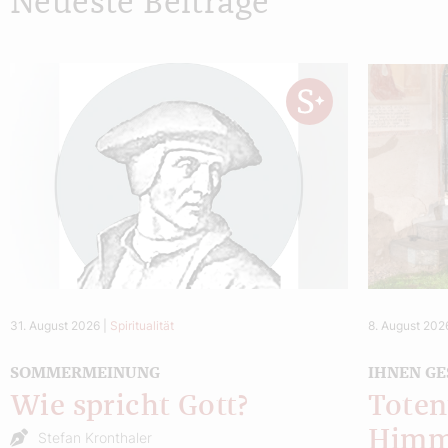
Neueste Beiträge
31. August 2026
|
Spiritualität
8. August 202
SOMMERMEINUNG
IHNEN GE
Wie spricht Gott?
Toten
Himm
Stefan Kronthaler