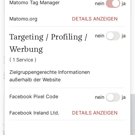
Matomo Tag Manager
nein
ja
Matomo.org
DETAILS ANZEIGEN
nein
ja
Targeting / Profiling /
Werbung
Das könnte Sie auch
( 1 Service )
Zielgruppengerechte Informationen
interessieren
außerhalb der Website
Facebook Pixel Code
nein
ja
Facebook Ireland Ltd.
DETAILS ANZEIGEN