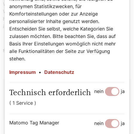
Worte wirst du freigesprochen und aufgrund deiner
anonymen Statistikzwecken, für
Worte wirst du verurteilt werden.“ Und ich fürchte, Gott
Komforteinstellungen oder zur Anzeige
hat einen recht harten Maßstab dafür, was alles unnütz
personalisierter Inhalte genutzt werden.
ist.
Entscheiden Sie selbst, welche Kategorien Sie
zulassen möchten. Bitte beachten Sie, dass auf
Basis Ihrer Einstellungen womöglich nicht mehr
alle Funktionalitäten der Seite zur Verfügung
Papst
Politik
Schlagwörter
stehen.
Impressum
•
Datenschutz
Autor:
nein
ja
Technisch erforderlich
Michael Prüller
( 1 Service )
Matomo Tag Manager
nein
ja