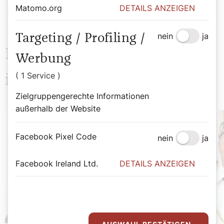
Matomo.org
DETAILS ANZEIGEN
nein
ja
Targeting / Profiling /
Das könnte Sie auch
Werbung
( 1 Service )
interessieren
Zielgruppengerechte Informationen
außerhalb der Website
Facebook Pixel Code
nein
ja
Facebook Ireland Ltd.
DETAILS ANZEIGEN