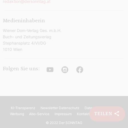
redaktion@dersonntag.at
Medieninhaberin
Wiener Dom-Verlag Ges. m.b.H.
Buch- und Zeitungsverlag
Stephansplatz 4/VI/DG
1010 Wien
Youtube
Instagram
Facebook
Folgen Sie uns:
KI-Transparenz
Newsletter Datenschutz
Datenschutz
AGB
TEILEN
Werbung
Abo-Service
Impressum
Kontakt
Barrierefreiheit
©
2022 Der SONNTAG