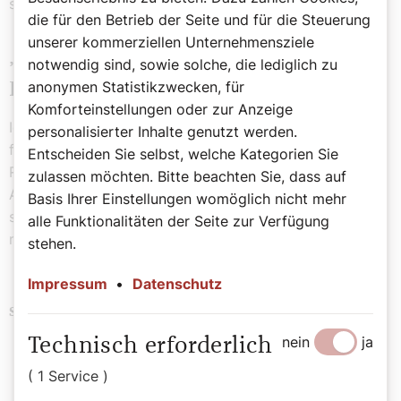
schließlich eine Gebühr.
die für den Betrieb der Seite und für die Steuerung
unserer kommerziellen Unternehmensziele
„Wenn fasten, dann fasten, wenn
notwendig sind, sowie solche, die lediglich zu
anonymen Statistikzwecken, für
Rebhuhn, dann Rebhuhn“
Komforteinstellungen oder zur Anzeige
Ich habe nun doch beschlossen, den heiligen Frauen zu
personalisierter Inhalte genutzt werden.
folgen. „Wenn fasten, dann fasten, wenn Rebhuhn, dann
Entscheiden Sie selbst, welche Kategorien Sie
Rebhuhn“, so sagt es die weise Mystikerin Teresa von
zulassen möchten. Bitte beachten Sie, dass auf
Avila. In diesem Sinn lassen Sie es sich weiter gut
Basis Ihrer Einstellungen womöglich nicht mehr
schmecken, so dass es Ihnen guttut und lassen Sie sich
alle Funktionalitäten der Seite zur Verfügung
nicht zu schnellen Verkaufsabschlüssen verleiten!
stehen.
Impressum
•
Datenschutz
Bibel
Fastenzeit
Gesundheit
Schlagwörter
nein
ja
Technisch erforderlich
Kulinarik
( 1 Service )