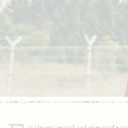
Um psychisch gesund zu bleiben, brauchen erwachsene Menschen etwa acht subs
ür Clemens Sedmak und seine Familie wird 