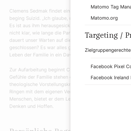
Matomo Tag Man
Clemens Sedmak findet eines Tages seinen 15-jährigen
Matomo.org
beging Suizid. „Ich glaube, unserem Sohn fehlte der Le
Es ist aus ihm herausgesickert, denn es waren noch k
nicht klar, wie lange die Pandemie dauert. Auch das hä
Targeting / 
dauert unser Warten auf die Green Card, wie lange sind
geschlossen? Es war alles gleichzeitig finster, das ist e
Zielgruppengerechte
Leben der Familie in ein Davor und ein Danach geteilt.
Facebook Pixel C
Zur Aufarbeitung beginnt Clemens Sedmak, ein Buch da
Gefühle der Familie stehen dabei nicht im Mittelpunkt, 
Facebook Ireland 
theologische Vorstellungskraft und deren Durchbrech
Ringen mit dem eigenen Verlust und in Auseinanderset
Menschen, bietet er dem Leser an – zum eigenen Nac
Denken und Hoffen.