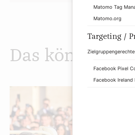
Matomo Tag Man
Matomo.org
Targeting / 
Das könnte Sie
Zielgruppengerechte
Facebook Pixel C
Facebook Ireland 