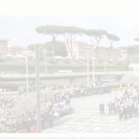
Der Papst zeigte sich am Sonntag zum ersten Mal seit seiner Erkrankung kurz öf