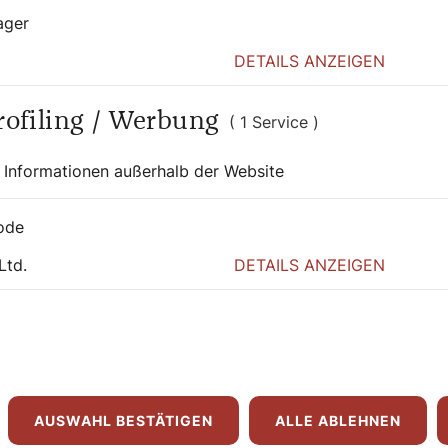
ager
DETAILS ANZEIGEN
Profiling / Werbung
( 1 Service )
 auch interessier
 Informationen außerhalb der Website
ode
Ltd.
DETAILS ANZEIGEN
AUSWAHL BESTÄTIGEN
ALLE ABLEHNEN