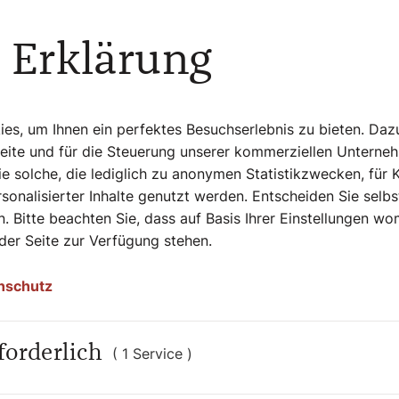
ie Vatican News weiter schreibt,
 Erklärung
ort nahm sie Kardinal Rolandas Makrickas
ltar der berühmten Marien-Ikone "Salus
vor und nach längeren Reisen im Gebet
s, um Ihnen ein perfektes Besuchserlebnis zu bieten. Daz
Seite und für die Steuerung unserer kommerziellen Unterne
e solche, die lediglich zu anonymen Statistikzwecken, für 
sonalisierter Inhalte genutzt werden. Entscheiden Sie selb
. Bitte beachten Sie, dass auf Basis Ihrer Einstellungen w
 der Seite zur Verfügung stehen.
nschutz
forderlich
( 1 Service )