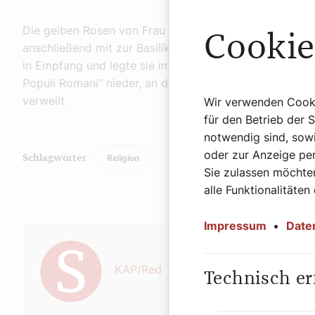
Die gelben Rosen von Frau Mancuso nahm der Papst, w
Cookie
anschließend mit zur Basilika Santa Maria Maggiore. D
in Empfang und legte sie im Auftrag des Papstes am A
Populi Romani" nieder, an der Franziskus sonst stets 
verweilt.
Wir verwenden Cookie
für den Betrieb der 
notwendig sind, sowi
oder zur Anzeige per
Religion
Schlagwörter
Sie zulassen möchten
alle Funktionalitäten
Impressum
•
Date
Autor:
KAP/Red
Technisch er