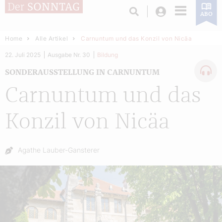
Login
ABO
Home
Alle Artikel
Carnuntum und das Konzil von Nicäa
22. Juli 2025
Ausgabe Nr. 30
Bildung
SONDERAUSSTELLUNG IN CARNUNTUM
Carnuntum und das
Konzil von Nicäa
Autor:
Agathe Lauber-Gansterer