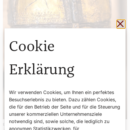
Sch
Cookie
Erklärung
Wir verwenden Cookies, um Ihnen ein perfektes
Besuchserlebnis zu bieten. Dazu zählen Cookies,
die für den Betrieb der Seite und für die Steuerung
unserer kommerziellen Unternehmensziele
notwendig sind, sowie solche, die lediglich zu
Ein Beispiel für römische Handwerkskunst: Kammhelm aus dem 4.
anonymen Statistikzwecken, für
Jahrhundert.
© RSV, Wolfgang Artner