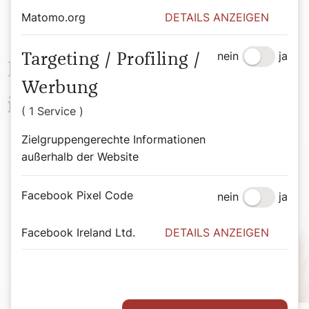
Matomo.org
DETAILS ANZEIGEN
nein
ja
Targeting / Profiling /
Das könnte Sie auch
Werbung
interessieren
( 1 Service )
Zielgruppengerechte Informationen
außerhalb der Website
Facebook Pixel Code
nein
ja
Facebook Ireland Ltd.
DETAILS ANZEIGEN