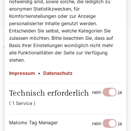
notwendig sind, sowie solche, die lediglich zu
anonymen Statistikzwecken, für
Der Ticket-Reinerlös unterstützt aktive Frauenprojekte der
Komforteinstellungen oder zur Anzeige
Caritas in Österreich.
personalisierter Inhalte genutzt werden.
Entscheiden Sie selbst, welche Kategorien Sie
zulassen möchten. Bitte beachten Sie, dass auf
Basis Ihrer Einstellungen womöglich nicht mehr
Kultur
Politik
Schlagwörter
alle Funktionalitäten der Seite zur Verfügung
stehen.
Impressum
•
Datenschutz
Autor:
nein
ja
Technisch erforderlich
Andrea Harringer
( 1 Service )
Matomo Tag Manager
nein
ja