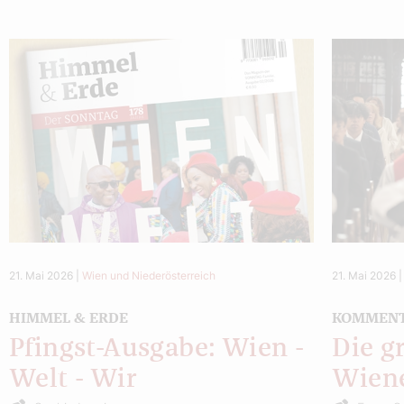
21. Mai 2026
|
Wien und Niederösterreich
21. Mai 2026
HIMMEL & ERDE
KOMMEN
Pfingst-Ausgabe: Wien -
Die g
Welt - Wir
Wiene