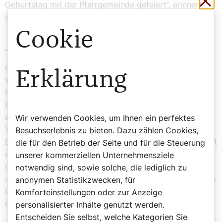
Geburtstag mit der Pfarrgemeinde gefeiert“, erinnert
sich Sandra.
Cookie
„Es sind alle willkommen“
Genau das schätzt Sandra an der Kirchengemeinde: „Es
Erklärung
sind alle willkommen.“ „Wir bieten verschiedene
Möglichkeiten für Kinder, für Jugendliche und
Erwachsene an. Unsere Pfarre ist auch immer offen für
alle. Das ist uns wichtig“, ergänzt Pfarrer Jesús
Wir verwenden Cookies, um Ihnen ein perfektes
Villalobos. „Ja. Wir sind eine große Familie“, sagt Ana.
Besuchserlebnis zu bieten. Dazu zählen Cookies,
Das habe alles sehr klein begonnen und mittlerweile gibt
die für den Betrieb der Seite und für die Steuerung
es in der Pfarrgemeinde auch einen Chor, der sich
unserer kommerziellen Unternehmensziele
regelmäßig trifft. Aber auch Spendenaktionen
notwendig sind, sowie solche, die lediglich zu
veranstaltet die Pfarrgemeinde. So gibt es jedes Jahr im
anonymen Statistikzwecken, für
Oktober ein Benefizkonzert zu Gunsten von „Opus
Komforteinstellungen oder zur Anzeige
Christi – Salvatoris Mundi“.
personalisierter Inhalte genutzt werden.
Entscheiden Sie selbst, welche Kategorien Sie