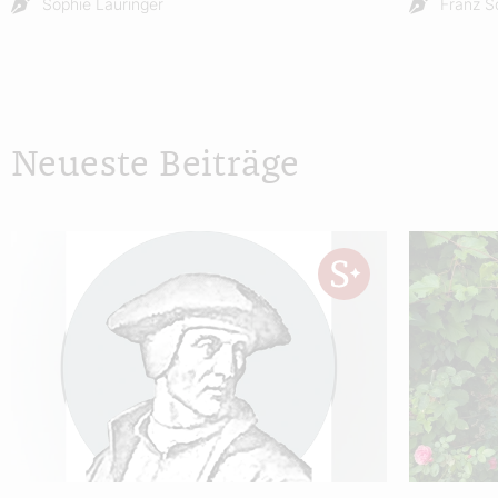
Sophie Lauringer
Franz S
Neueste Beiträge