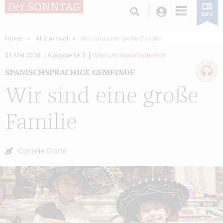
Login
ABO
Home
Alle Artikel
Wir sind eine große Familie
21. Mai 2026
Ausgabe Nr. 2
Wien und Niederösterreich
SPANISCHSPRACHIGE GEMEINDE
Wir sind eine große
Familie
Autor:
Cornelia Grotte