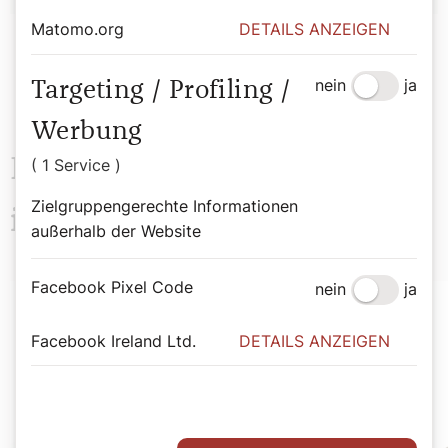
Matomo.org
DETAILS ANZEIGEN
nein
ja
Targeting / Profiling /
Werbung
Das könnte Sie auch
( 1 Service )
Zielgruppengerechte Informationen
interessieren
außerhalb der Website
Facebook Pixel Code
nein
ja
Facebook Ireland Ltd.
DETAILS ANZEIGEN