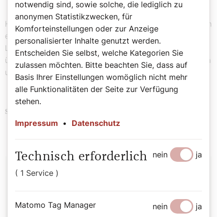
notwendig sind, sowie solche, die lediglich zu
anonymen Statistikzwecken, für
Heiligenverehrung soll freilich nicht beschämen, sondern
Komforteinstellungen oder zur Anzeige
ermuntern. Die Geborgenheit in Christus, die Carlos
personalisierter Inhalte genutzt werden.
Leben und Sterben kennzeichnet, ist etwas
Entscheiden Sie selbst, welche Kategorien Sie
überwältigend Großes. Der heilige Carlo ermuntert auch
zulassen möchten. Bitte beachten Sie, dass auf
uns, uns darauf einzulassen.
Basis Ihrer Einstellungen womöglich nicht mehr
alle Funktionalitäten der Seite zur Verfügung
stehen.
Bedeutende Päpste
Schlagwörter
Impressum
•
Datenschutz
nein
ja
Technisch erforderlich
Autor:
( 1 Service )
Michael Prüller
Matomo Tag Manager
nein
ja