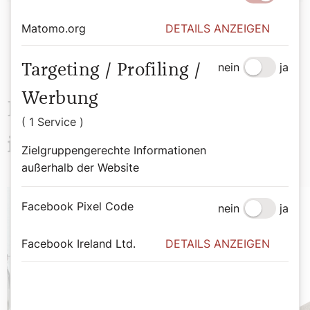
Matomo.org
DETAILS ANZEIGEN
nein
ja
Targeting / Profiling /
Werbung
Das könnte Sie auch
( 1 Service )
interessieren
Zielgruppengerechte Informationen
außerhalb der Website
Facebook Pixel Code
nein
ja
Facebook Ireland Ltd.
DETAILS ANZEIGEN