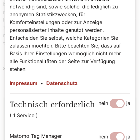
beschreiben den Elektromagnetismus.) „Aber er spricht
notwendig sind, sowie solche, die lediglich zu
noch mehr: ‚Ich liebe dich. Ich will, dass du hier bist, du
anonymen Statistikzwecken, für
hast hier einen Platz, und irgendwann kommst du zu mir
Komforteinstellungen oder zur Anzeige
zurück.‘ Das ist ein ganz anderes Wort, das die Physik
personalisierter Inhalte genutzt werden.
nie erforschen kann. Aber es ist ein Wort, das mich
Entscheiden Sie selbst, welche Kategorien Sie
trägt.“
zulassen möchten. Bitte beachten Sie, dass auf
Basis Ihrer Einstellungen womöglich nicht mehr
alle Funktionalitäten der Seite zur Verfügung
stehen.
Papst
Politik
Schlagwörter
Impressum
•
Datenschutz
Autor:
nein
ja
Technisch erforderlich
( 1 Service )
Michael Prüller
Matomo Tag Manager
nein
ja