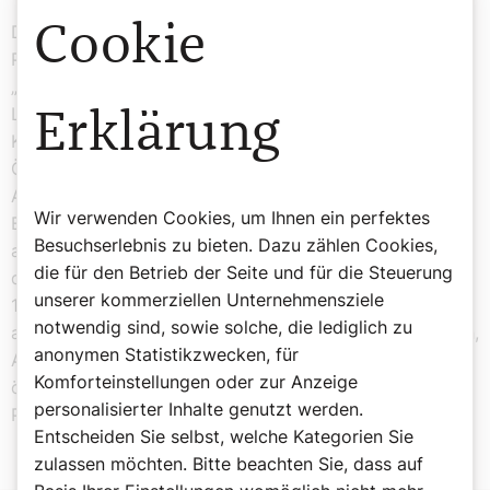
Cookie
Die Kongregation wurde 1964 vom US-amerikanischen
Priester Aloysius Schwartz gegründet, bekannt als
„Father Al“. Heute sind rund 350 Ordensfrauen in sechs
Ländern aktiv und betreuen weltweit etwa 20.000
Erklärung
Kinder. Allein auf den Philippinen sind es über 10.000. In
Österreich unterstützt ein Förderverein seit 1990 die
Arbeit der Schwestern – 2023 wurden rund 830.000
Wir verwenden Cookies, um Ihnen ein perfektes
Euro an Spenden gesammelt, die direkt und zertifiziert
Besuchserlebnis zu bieten. Dazu zählen Cookies,
an die Projekte fließen. Seine Österreich-Premiere hatte
die für den Betrieb der Seite und für die Steuerung
der Film am 22. Oktober im Wiener Haydn-Kino. Über
unserer kommerziellen Unternehmensziele
100 Gäste sahen die Doku und tauschten sich
notwendig sind, sowie solche, die lediglich zu
anschließend mit Schwester Mylene von den Philippinen,
anonymen Statistikzwecken, für
Absolventin Miss Salazar und den Verantwortlichen des
Komforteinstellungen oder zur Anzeige
österreichischen Büros aus. Auch Spenden für neue
personalisierter Inhalte genutzt werden.
Projekte wurden gesammelt.
Entscheiden Sie selbst, welche Kategorien Sie
zulassen möchten. Bitte beachten Sie, dass auf