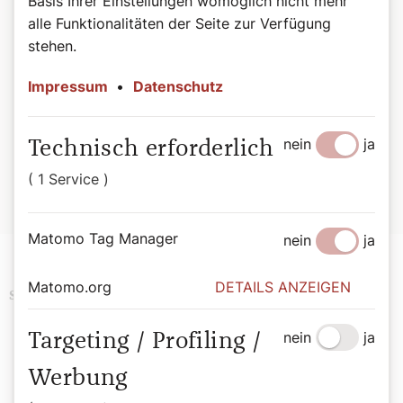
Basis Ihrer Einstellungen womöglich nicht mehr
alle Funktionalitäten der Seite zur Verfügung
stehen.
Filmtipp
Impressum
•
Datenschutz
Der sehenswerte Film ist online frei verfügbar und eignet sich
hervorragend für den Bildungseinsatz in Schulen, Pfarren und
Gruppen – etwa rund um den
Internationalen Tag der Armen
nein
ja
Technisch erforderlich
am 16. November oder den Tag der Kinderrechte am 20.
November.
( 1 Service )
▶
schwesternmaria.com/filmpremiere
Matomo Tag Manager
nein
ja
Matomo.org
DETAILS ANZEIGEN
Brauchtum
Kultur
Orden
Schlagwörter
Religion
Politik
nein
ja
Targeting / Profiling /
Werbung