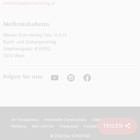
redaktion@dersonntag.at
Medieninhaberin
Wiener Dom-Verlag Ges. m.b.H.
Buch- und Zeitungsverlag
Stephansplatz 4/VI/DG
1010 Wien
Youtube
Instagram
Facebook
Folgen Sie uns:
KI-Transparenz
Newsletter Datenschutz
Datenschutz
AGB
TEILEN
Werbung
Abo-Service
Impressum
Kontakt
Barrierefreiheit
©
2022 Der SONNTAG