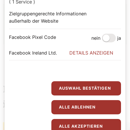
( 1 Service )
Autor:
Zielgruppengerechte Informationen
außerhalb der Website
Agathe Lauber-Gansterer
Facebook Pixel Code
nein
ja
Facebook Ireland Ltd.
DETAILS ANZEIGEN
Das könnte Sie auch
AUSWAHL BESTÄTIGEN
interessieren
ALLE ABLEHNEN
ALLE AKZEPTIEREN