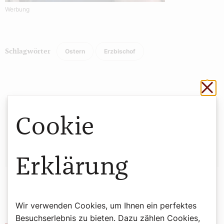
Werbung
Ostern
Erzbischof
Schlagwörter
Sch
Autor:
Cookie
Redaktion
Erklärung
Wir verwenden Cookies, um Ihnen ein perfektes
Besuchserlebnis zu bieten. Dazu zählen Cookies,
Salvatorianerinnen