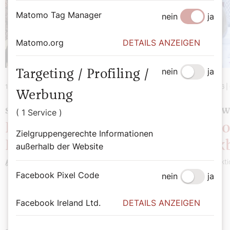
Matomo Tag Manager
nein
ja
Matomo.org
DETAILS ANZEIGEN
nein
ja
Targeting / Profiling /
10. Juni 2026
|
Chronik
2. Juni 2026
|
Werbung
SEHENSWERT
SEHENSW
( 1 Service )
Potpourri: Diözesaner
Potpo
Zielgruppengerechte Informationen
Rückblick 24
Rückb
außerhalb der Website
Redaktion
Redakti
Facebook Pixel Code
nein
ja
Facebook Ireland Ltd.
DETAILS ANZEIGEN