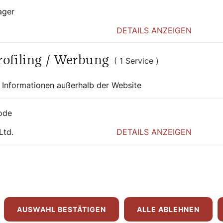
ager
DETAILS ANZEIGEN
Profiling / Werbung
( 1 Service )
 Informationen außerhalb der Website
ode
Ltd.
DETAILS ANZEIGEN
29. April 2026
|
Chronik
SEHENSWERT
Potpourri: Diözesaner
AUSWAHL BESTÄTIGEN
ALLE ABLEHNEN