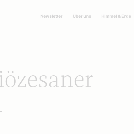
Newsletter
Über uns
Himmel & Erde
iözesaner
4