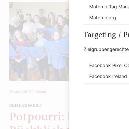
Matomo Tag Man
Matomo.org
Targeting / 
Zielgruppengerechte
Facebook Pixel C
Facebook Ireland 
29. April 2026
|
Chronik
SEHENSWERT
Potpourri: Diözesaner