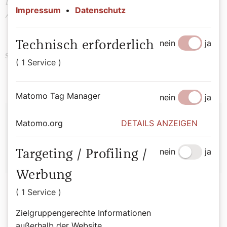
Der Kommentar drückt die persönliche Meinung des
Impressum
•
Datenschutz
Autors aus!
nein
ja
Technisch erforderlich
Politik
Religion
Schlagwörter
( 1 Service )
Matomo Tag Manager
nein
ja
Autor:
Matomo.org
DETAILS ANZEIGEN
Peter Mender
nein
ja
Targeting / Profiling /
Werbung
( 1 Service )
Zielgruppengerechte Informationen
außerhalb der Website