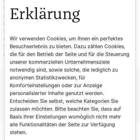
von Ökonomen, die darauf hingewiesen hätten, dass es
Erklärung
durch die Nicht-Anpassung der Familienleistungen zu
einem massiven Kaufkraftverlust kommt. Viele Familien
leisten sich im Normalfall keinen teuren Urlaub im
Wir verwenden Cookies, um Ihnen ein perfektes
Ausland, sondern geben das Geld an der
Besuchserlebnis zu bieten. Dazu zählen Cookies,
Supermarktkasse, beim Einkauf für den Schulstart oder
die für den Betrieb der Seite und für die Steuerung
beim Kauf der neuen Winterschuhe aus.
unserer kommerziellen Unternehmensziele
notwendig sind, sowie solche, die lediglich zu
anonymen Statistikzwecken, für
Zur Person:
Komforteinstellungen oder zur Anzeige
personalisierter Inhalte genutzt werden.
Peter Mender
(55) ist ist als Coach und Unternehmensberater
Entscheiden Sie selbst, welche Kategorien Sie
tätig und seit 2023 Präsident des Katholischen
zulassen möchten. Bitte beachten Sie, dass auf
Familienverbandes.
Basis Ihrer Einstellungen womöglich nicht mehr
alle Funktionalitäten der Seite zur Verfügung
stehen.