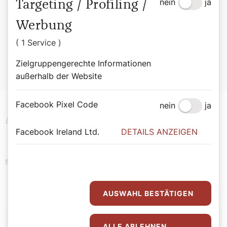
nein
ja
Targeting / Profiling /
Zur Person:
Werbung
Alexander Wessely
(52) ist Militärseelsorger und
( 1 Service )
ausgebildeter Schauspieler.
Zielgruppengerechte Informationen
außerhalb der Website
Facebook Pixel Code
nein
ja
Der Kommentar drückt seine persönliche Meinung aus!
Facebook Ireland Ltd.
DETAILS ANZEIGEN
Brauchtum
Ostern
Religion
Schlagwörter
AUSWAHL BESTÄTIGEN
Autor:
ALLE ABLEHNEN