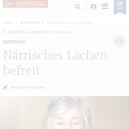
Login
ABO
Home
Alle Artikel
Närrisches Lachen befreit
15. April 2025
Ausgabe Nr. 16
Meinung
MEINUNG
Närrisches Lachen
befreit
Autor:
Alexander Wessely