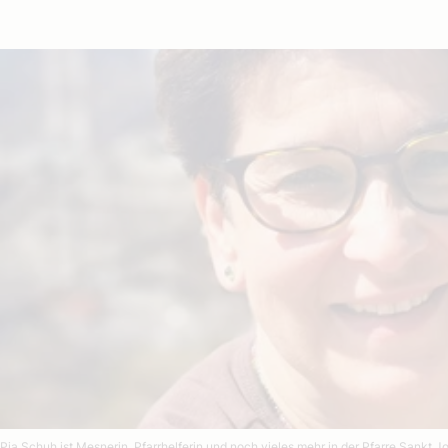
Pia Schuh ist Mesnerin, Pfarrhelferin und noch vieles mehr in der Pfarre Sankt Jo