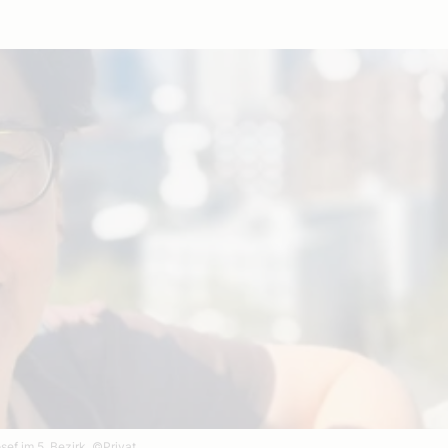
sef im 5. Bezirk.
©Privat