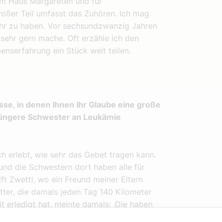
im Haus Margareten und für
roßer Teil umfasst das Zuhören. Ich mag
Ohr zu haben. Vor sechsundzwanzig Jahren
n sehr gern mache. Oft erzähle ich den
nserfahrung ein Stück weit teilen.
sse, in denen Ihnen Ihr Glaube eine große
e jüngere Schwester an Leukämie
h erlebt, wie sehr das Gebet tragen kann.
 und die Schwestern dort haben alle für
ft Zwettl, wo ein Freund meiner Eltern
ter, die damals jeden Tag 140 Kilometer
 erledigt hat, meinte damals: ‚Die haben
nisse, die sehr schwer waren, aber bei