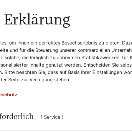
 meine Ehe in die Brüche gegangen.
 Erklärung
t im Glauben
anden?
s, um Ihnen ein perfektes Besuchserlebnis zu bieten. Daz
Seite und für die Steuerung unserer kommerziellen Unterne
nsere Lebensplanung war eine andere.
e solche, die lediglich zu anonymen Statistikzwecken, für 
sst walten‘ durchgetragen.
sonalisierter Inhalte genutzt werden. Entscheiden Sie selb
. Bitte beachten Sie, dass auf Basis Ihrer Einstellungen w
 der Seite zur Verfügung stehen.
ren als Frühchen auf die Welt. Wieder
nschutz
on. Was war passiert?
wangerschaftswoche geholt werden. Das
forderlich
( 1 Service )
ur Welt und wog bei der Geburt nur 615
chen später wurde es noch dazu am