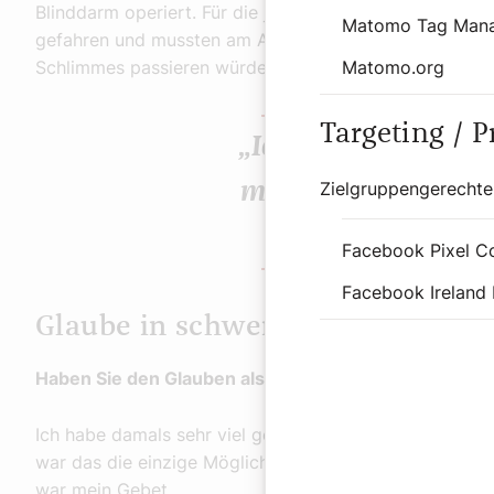
Blinddarm operiert. Für die jungen Eltern war das sehr 
Matomo Tag Man
gefahren und mussten am Abend wieder heim. Und nie
Matomo.org
Schlimmes passieren würde und wie es am nächsten T
Targeting / 
„Ich mag die Mens
Zielgruppengerechte
mir wichtig, immer
Ohr zu hab
Facebook Pixel C
Facebook Ireland 
Glaube in schweren Zeiten
Haben Sie den Glauben als hilfreich erfahren?
Ich habe damals sehr viel gebetet. Und die Kinder imm
war das die einzige Möglichkeit, um das alles zu schaff
war mein Gebet.