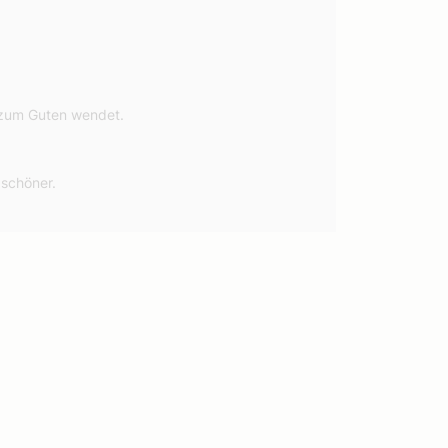
s zum Guten wendet.
.
n schöner.