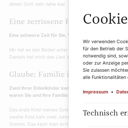
denen Gott sehr nahe war. Und viele Jahre später ist
Cookie
Eine zerrissene Ehe und ein Hal
Eine schwere Zeit für Sie. Wie haben Sie sie überst
Wir verwenden Cookie
für den Betrieb der 
Mir hat es den Boden unter den Füßen weggezogen. U
notwendig sind, sowi
Damals hat mich das Lied ‚Wer nur den lieben Gott lä
oder zur Anzeige per
Sie zulassen möchten
Glaube: Familie in Krisenzeiten
alle Funktionalitäten
Zwei Ihrer Enkelkinder kamen vor zwölf und zehn Jah
Impressum
•
Date
waren Sie und Ihre Familie in einer Ausnahmesituati
Das erste Kind meines Sohnes musste in der 29. Sch
Technisch er
zweite Kind kam zwei Jahre später in der 26. Woche z
Gramm. Das kann man sich kaum vorstellen. Neun Wo