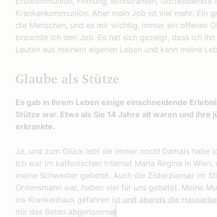
Erstkommunion, Firmung, Ministranten, Gottesdienste 
Krankenkommunion. Aber mein Job ist viel mehr. Ein g
die Menschen, und es mir wichtig, immer ein offenes 
brauchte ich den Job. Es hat sich gezeigt, dass ich ih
Leuten aus meinem eigenen Leben und kann meine Lebe
Glaube als Stütze
Es gab in Ihrem Leben einige einschneidende Erlebni
Stütze war. Etwa als Sie 14 Jahre alt waren und Ihr
erkrankte.
Ja, und zum Glück lebt sie immer noch! Damals habe ic
Ich war im katholischen Internat Maria Regina in Wien,
meine Schwester gebetet. Auch die Zisterzienser im Sti
Ordensmann war, haben viel für uns gebetet. Meine Mut
ins Krankenhaus gefahren ist und abends die Hausarbeit
mir das Beten abgenommen.‘ Das war eines dieser Erleb