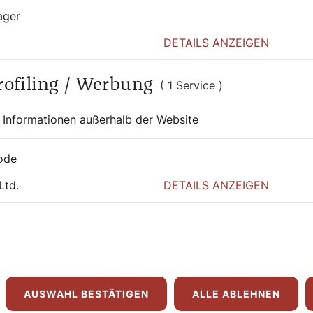
schlimm: Sie sind tagsüber ins Spital
ager
mand wusste, ob in der Nacht irgendwas
DETAILS ANZEIGEN
ag sein würde.
Profiling / Werbung
( 1 Service )
chen, und es
 Informationen außerhalb der Website
 ein offenes
en.“
ode
Ltd.
DETAILS ANZEIGEN
er wieder in Gottes Hand gelegt. Für mich
en. ‚Lieber Gott, pass du auf das Kind auf‘
AUSWAHL BESTÄTIGEN
ALLE ABLEHNEN