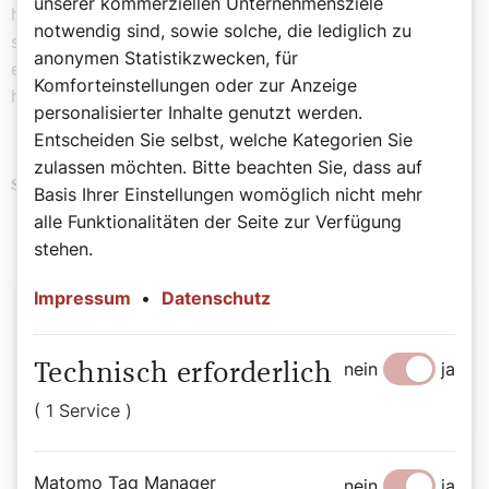
unserer kommerziellen Unternehmensziele
halten mehr zusammen und sind getragen von einem
notwendig sind, sowie solche, die lediglich zu
starken Vertrauen untereinander. Ist das nicht schon
anonymen Statistikzwecken, für
eine Basis für eine andere Zukunft, die nicht
Komforteinstellungen oder zur Anzeige
hoffnungslos ist?
personalisierter Inhalte genutzt werden.
Entscheiden Sie selbst, welche Kategorien Sie
zulassen möchten. Bitte beachten Sie, dass auf
Brauchtum
Orden
Religion
Schlagwörter
Basis Ihrer Einstellungen womöglich nicht mehr
alle Funktionalitäten der Seite zur Verfügung
stehen.
Impressum
•
Datenschutz
Autor:
Sophie Lauringer
nein
ja
Technisch erforderlich
( 1 Service )
Matomo Tag Manager
nein
ja