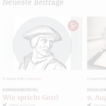
Neueste Beiträge
31. August 2026
|
Spiritualität
9. August 202
SOMMERMEINUNG
HIGHLIG
Wie spricht Gott?
9. Au
Stefan Kronthaler
Redakti