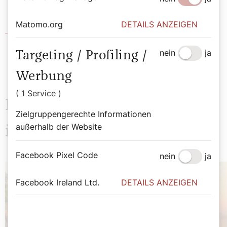
Matomo.org
DETAILS ANZEIGEN
Steyler Missionare Österreich
nein
ja
Targeting / Profiling /
Werbung
( 1 Service )
Das könnte Sie auch
Zielgruppengerechte Informationen
außerhalb der Website
interessieren
Facebook Pixel Code
nein
ja
Facebook Ireland Ltd.
DETAILS ANZEIGEN