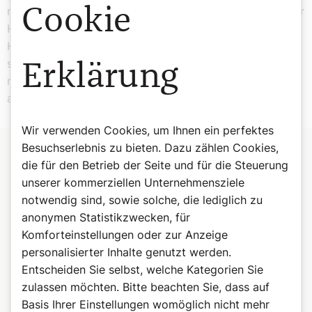
Cookie
napoleonischen Truppen zu erhalten. Seit 2016 steht der
Herz-Jesu-Freitag auch im Zeichen des „Tages der
Herzlichkeit“, an dem die Dankbarkeit im Mittelpunkt
steht. Denn lebenslange Herzensbildung soll jedoch
Erklärung
nicht nur vom inneren Glauben geprägt sein, sondern
auch durch unser Tun sichtbar sein.
Wir verwenden Cookies, um Ihnen ein perfektes
Besuchserlebnis zu bieten. Dazu zählen Cookies,
die für den Betrieb der Seite und für die Steuerung
Das Herz-Jesu-Krankenhaus Wien
unserer kommerziellen Unternehmensziele
Das
Herz-Jesu Krankenhaus
ist eine orthopädische Fachklinik
notwendig sind, sowie solche, die lediglich zu
in Wien-Landstraße. Die Kongregation der Dienerinnen des
anonymen Statistikzwecken, für
Heiligsten Herzens Jesu wurde 1866 von Abbè Peter Viktor
Komforteinstellungen oder zur Anzeige
Braun in Paris gegründet. Der Wiener Stabsarzt und Malteser,
personalisierter Inhalte genutzt werden.
Baron Jaromír von Mundy, lernte die Herz-Jesu-Schwestern in
Entscheiden Sie selbst, welche Kategorien Sie
einem Militärlazarett im Schloss Versailles im Deutsch-
zulassen möchten. Bitte beachten Sie, dass auf
Französischen Krieg kennen und schätzen. Er empfahl sie
Basis Ihrer Einstellungen womöglich nicht mehr
dem späteren Direktor der Rudolfstiftung Böhm, der sie zur