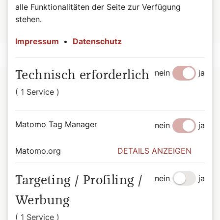
Krankenpflege in sein Krankenhaus berief. 1873 trafen 13
alle Funktionalitäten der Seite zur Verfügung
Schwestern in Wien ein und begannen ihren Dienst bei den
stehen.
Kranken.
Impressum
•
Datenschutz
nein
ja
Technisch erforderlich
( 1 Service )
Matomo Tag Manager
nein
ja
Matomo.org
DETAILS ANZEIGEN
nein
ja
Targeting / Profiling /
Werbung
Die Herz-Jesu Kirche in Wien-Landstraße.
©Herzjesu Schwestern
( 1 Service )