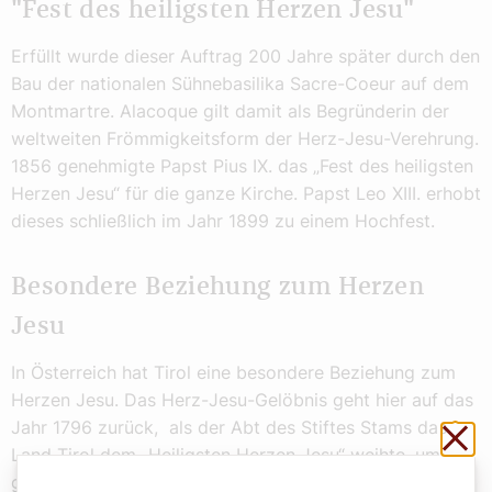
"Fest des heiligsten Herzen Jesu"
Erfüllt wurde dieser Auftrag 200 Jahre später durch den
Bau der nationalen Sühnebasilika Sacre-Coeur auf dem
Montmartre. Alacoque gilt damit als Begründerin der
weltweiten Frömmigkeitsform der Herz-Jesu-Verehrung.
1856 genehmigte Papst Pius IX. das „Fest des heiligsten
Herzen Jesu“ für die ganze Kirche. Papst Leo XIII. erhobt
dieses schließlich im Jahr 1899 zu einem Hochfest.
Besondere Beziehung zum Herzen
Jesu
In Österreich hat Tirol eine besondere Beziehung zum
Herzen Jesu. Das Herz-Jesu-Gelöbnis geht hier auf das
Jahr 1796 zurück, als der Abt des Stiftes Stams das
Sch
Land Tirol dem „Heiligsten Herzen Jesu“ weihte, um
göttlichen Beistand im Widerstand gegen die