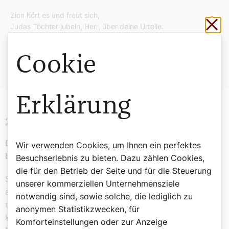
Zion hört es und freut sich,
Sch
Judas Töchter jubeln, Herr, über deine Urteile.
Denn du, Herr, bist der Höchste
über der ganzen Erde,
Cookie
hoch erhaben bist du über alle Götter.
Erklärung
2. Lesung 2. Brief des Petrus 1,16–19
Die Wiederkunft des Herrn ist nicht Spekulation, sie
Wir verwenden Cookies, um Ihnen ein perfektes
beruht auf den Erfahrungen von Augenzeugen.
Besuchserlebnis zu bieten. Dazu zählen Cookies,
die für den Betrieb der Seite und für die Steuerung
Schwestern und Brüder! Wir sind nicht klug
unserer kommerziellen Unternehmensziele
ausgedachten Geschichten gefolgt, als wir euch die
notwendig sind, sowie solche, die lediglich zu
machtvolle Ankunft unseres Herrn Jesus Christus
anonymen Statistikzwecken, für
kundtaten, sondern wir waren Augenzeugen seiner
Komforteinstellungen oder zur Anzeige