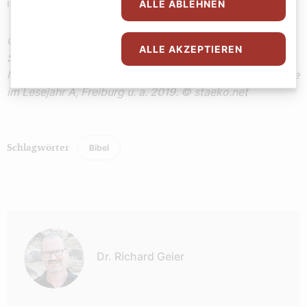
ist!
ALLE ABLEHNEN
Quelle: Lektionar für die Bistümer des deutschen
ALLE AKZEPTIEREN
Sprachgebiets. Authentische Ausgabe für den
liturgischen Gebrauch. Band I: Die Sonntage und Festtage
im Lesejahr A, Freiburg u. a. 2019. © staeko.net
Bibel
Schlagwörter
Autor:
Dr. Richard Geier