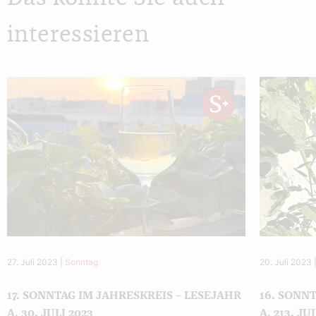
interessieren
27. Juli 2023
|
Sonntag
20. Juli 2023
17. SONNTAG IM JAHRESKREIS – LESEJAHR
16. SONN
A, 30. JULI 2023
A, 213. JU