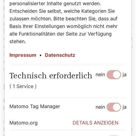
Macht und Größe. Denn er hat von Gott, dem Vater,
personalisierter Inhalte genutzt werden.
Ehre und Herrlichkeit empfangen, als eine Stimme von
Entscheiden Sie selbst, welche Kategorien Sie
erhabener Herrlichkeit an ihn erging: Das ist mein
zulassen möchten. Bitte beachten Sie, dass auf
geliebter Sohn, an dem ich Wohlgefallen gefunden habe.
Basis Ihrer Einstellungen womöglich nicht mehr
Diese Stimme, die vom Himmel kam, haben wir gehört,
alle Funktionalitäten der Seite zur Verfügung
als wir mit ihm auf dem heiligen Berg waren. Dadurch ist
stehen.
das Wort der Propheten für uns noch sicherer geworden
und ihr tut gut daran, es zu beachten, wie ein Licht, das
Impressum
•
Datenschutz
an einem finsteren Ort scheint, bis der Tag anbricht und
der Morgenstern aufgeht in eurem Herzen.
nein
ja
Technisch erforderlich
( 1 Service )
Evangelium Matthäus 17,1–9
Auf dem Berg der Verklärung wird der Sieg Jesu über
Matomo Tag Manager
nein
ja
Leiden und Tod lichtvoll vorausgesagt.
In jener Zeit nahm Jesus Petrus, Jakobus und dessen
Matomo.org
DETAILS ANZEIGEN
Bruder Johannes beiseite und führte sie auf einen hohen