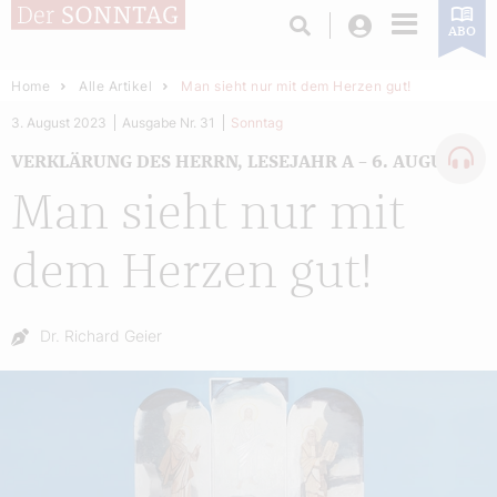
Login
ABO
Home
Alle Artikel
Man sieht nur mit dem Herzen gut!
3. August 2023
Ausgabe Nr. 31
Sonntag
VERKLÄRUNG DES HERRN, LESEJAHR A – 6. AUGUST
Man sieht nur mit
dem Herzen gut!
Autor:
Dr. Richard Geier