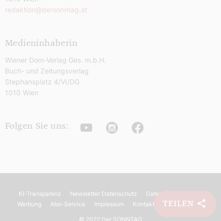
redaktion@dersonntag.at
Medieninhaberin
Wiener Dom-Verlag Ges. m.b.H.
Buch- und Zeitungsverlag
Stephansplatz 4/VI/DG
1010 Wien
Youtube
Instagram
Facebook
Folgen Sie uns:
KI-Transparenz
Newsletter Datenschutz
Datenschutz
AGB
TEILEN
Werbung
Abo-Service
Impressum
Kontakt
Barrierefreiheit
©
2022 Der SONNTAG