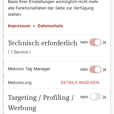
Basis Ihrer Einstellungen womöglich nicht mehr
soll von der Knechtschaft der Vergänglichkeit befreit
alle Funktionalitäten der Seite zur Verfügung
werden zur Freiheit und Herrlichkeit der Kinder Gottes.
stehen.
Denn wir wissen, dass die gesamte Schöpfung bis zum
heutigen Tag seufzt und in Geburtswehen liegt. Aber
Impressum
•
Datenschutz
nicht nur das, sondern auch wir, obwohl wir als
Erstlingsgabe den Geist haben, auch wir seufzen in
nein
ja
unserem Herzen und warten darauf, dass wir mit der
Technisch erforderlich
Erlösung unseres Leibes als Söhne offenbar werden.
( 1 Service )
Evangelium Matthäus 13,1–9
Matomo Tag Manager
nein
ja
Die Samenkörner, die Jesus mit seiner Botschaft sät,
werden aufgehen und reiche Frucht bringen.
Matomo.org
DETAILS ANZEIGEN
An jenem Tag verließ Jesus das Haus und setzte sich an
nein
ja
Targeting / Profiling /
das Ufer des Sees. Da versammelte sich eine große
Menschenmenge um ihn. Er stieg deshalb in ein Boot
Werbung
und setzte sich. Und alle Menschen standen am Ufer.