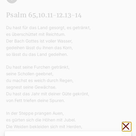
Psalm 65,10.11–12.13–14
Du hast für das Land gesorgt, es getränkt,
es überschüttet mit Reichtum.
Der Bach Gottes ist voller Wasser,
gedeihen lässt du ihnen das Korn,
so lässt du das Land gedeihen.
Du hast seine Furchen getränkt,
seine Schollen geebnet,
du machst es weich durch Regen,
segnest seine Gewächse.
Du hast das Jahr mit deiner Güte gekrönt,
von Fett triefen deine Spuren.
In der Steppe prangen Auen,
es gürten sich die Höhen mit Jubel.
Sch
Die Weiden bekleiden sich mit Herden,
es hüllen sich die Täler in Korn.