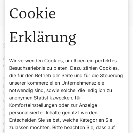
Sie jauchzen, ja, sie singen.
Cookie
Erklärung
2. Lesung Brief an die Römer 8,18–23
Aus der alten Welt soll eine neue entstehen. Jetzt
Wir verwenden Cookies, um Ihnen ein perfektes
schon wächst sie verborgen heran.
Besuchserlebnis zu bieten. Dazu zählen Cookies,
die für den Betrieb der Seite und für die Steuerung
Schwestern und Brüder! Ich bin überzeugt, dass die
unserer kommerziellen Unternehmensziele
Leiden der gegenwärtigen Zeit nichts bedeuten im
notwendig sind, sowie solche, die lediglich zu
Vergleich zu der Herrlichkeit, die an uns offenbar
anonymen Statistikzwecken, für
werden soll. Denn die Schöpfung wartet sehnsüchtig
Komforteinstellungen oder zur Anzeige
auf das Offenbarwerden der Söhne Gottes. Gewiss, die
personalisierter Inhalte genutzt werden.
Schöpfung ist der Nichtigkeit unterworfen, nicht aus
Entscheiden Sie selbst, welche Kategorien Sie
eigenem Willen, sondern durch den, der sie unterworfen
zulassen möchten. Bitte beachten Sie, dass auf
hat, auf Hoffnung hin: Denn auch sie, die Schöpfung,