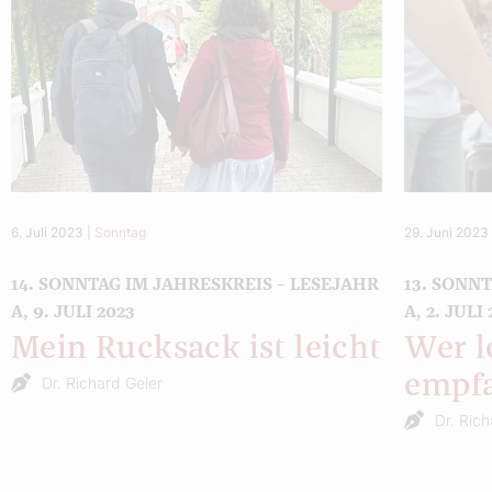
6. Juli 2023
|
Sonntag
29. Juni 2023
14. SONNTAG IM JAHRESKREIS – LESEJAHR
13. SONN
A, 9. JULI 2023
A, 2. JULI
Mein Rucksack ist leicht
Wer l
empf
Dr. Richard Geier
Dr. Ric