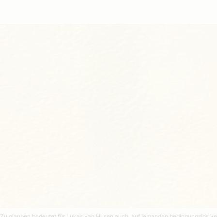
Zu glauben bedeutet für Lukas van Husen auch, auf jemanden bedingungslos v