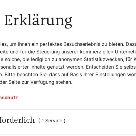
Vorträgen intensiv mit
 Erklärung
hemen
s, um Ihnen ein perfektes Besuchserlebnis zu bieten. Daz
 Mensch bin, der die Dinge mit dem
Seite und für die Steuerung unserer kommerziellen Unterne
öchte ich antworten und gut argumentieren
e solche, die lediglich zu anonymen Statistikzwecken, für 
dass Naturwissenschaft und Glaube sehr
sonalisierter Inhalte genutzt werden. Entscheiden Sie selb
naturwissenschaftliches Studium der
. Bitte beachten Sie, dass auf Basis Ihrer Einstellungen w
n Gegensatz zu meinem Glauben dar.
 der Seite zur Verfügung stehen.
nschutz
en mit dem Verstand
forderlich
( 1 Service )
g, auf jemanden zu vertrauen, ohne dieses