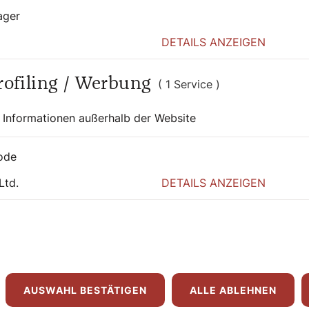
ager
DETAILS ANZEIGEN
cht stören,
ge in meinem
Profiling / Werbung
( 1 Service )
läubig ist.
 Informationen außerhalb der Website
t in allem
ode
t gehen.“
Ltd.
DETAILS ANZEIGEN
en
 Freundeskreis der
ie wichtig sind?
AUSWAHL BESTÄTIGEN
ALLE ABLEHNEN